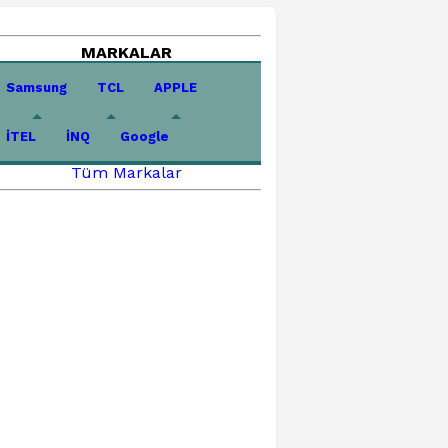
MARKALAR
Samsung
TCL
APPLE
İTEL
İNQ
Google
Tüm Markalar