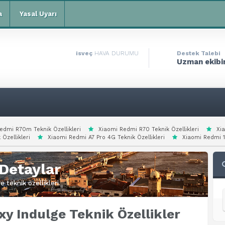
a
Yasal Uyarı
isveç
HAVA DURUMU
Destek Talebi
Uzman ekibim
edmi R70m Teknik Özellikleri
Xiaomi Redmi R70 Teknik Özellikleri
Xi
 Özellikleri
Xiaomi Redmi A7 Pro 4G Teknik Özellikleri
Xiaomi Redmi 15
Detaylar
 teknik özellikleri.
y Indulge Teknik Özellikler