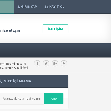
GİRİŞ YAP
KAYIT OL
İLETİŞİM
ize ulaşın
aomi Redmi Note 15
a Teknik Özellikleri
SİTE İÇİ ARAMA
ARA