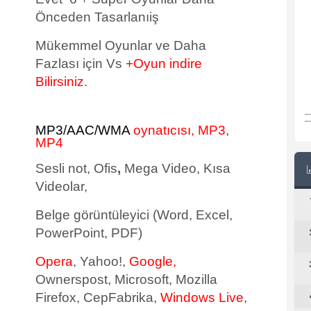
Önceden Tasarlanıiş
Mükemmel Oyunlar ve Daha
Fazlası için Vs
+Oyun indire
Bilirsiniz.
MP3/AAC/WMA
oynatıcısı, MP3,
MP4
Sesli not, Ofis
,
Mega Video, Kısa
Videolar,
Belge görüntüleyici (Word, Excel,
PowerPoint, PDF)
Opera
, Yahoo!,
Google,
Ownerspost, Microsoft, Mozilla
Firefox, CepFabrika,
Windows Live
,