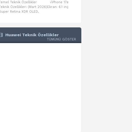
Temel Teknik Özellikler √iPhone 17e
Temel Teknik Özellikler √Mo
Teknik Özellikleri (Mart 2026)Ekran: 6.1 inç
Numaraları:A3461: 13-inç iPad Air 
Super Retina XDR OLED,
A3462: 13-inç iPad Air Wi-Fi + Cel
Huawei Teknik Özellikler
TÜMÜNÜ GÖSTER