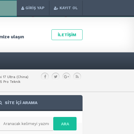
GİRİŞ YAP
KAYIT OL
İLETİŞİM
ize ulaşın
i 17 Ultra (China)
5 Pro Teknik
SİTE İÇİ ARAMA
ARA