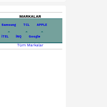
MARKALAR
Samsung
TCL
APPLE
İTEL
İNQ
Google
Tüm Markalar