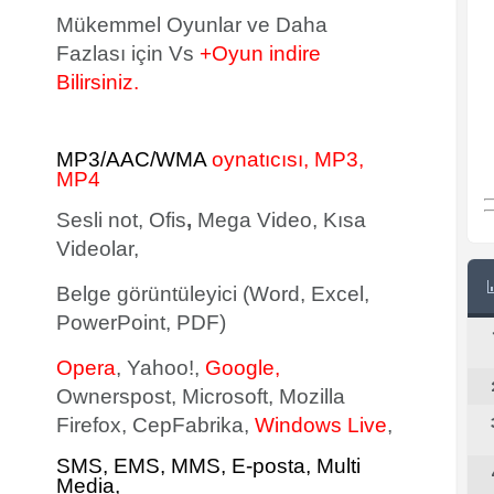
Mükemmel Oyunlar ve Daha
Fazlası için Vs
+Oyun indire
Bilirsiniz.
MP3/AAC/WMA
oynatıcısı, MP3,
MP4
Sesli not, Ofis
,
Mega Video, Kısa
Videolar,
Belge görüntüleyici (Word, Excel,
PowerPoint, PDF)
Opera
, Yahoo!,
Google,
Ownerspost, Microsoft, Mozilla
Firefox, CepFabrika,
Windows Live
,
SMS
, EMS, MMS, E-posta, Multi
Media,