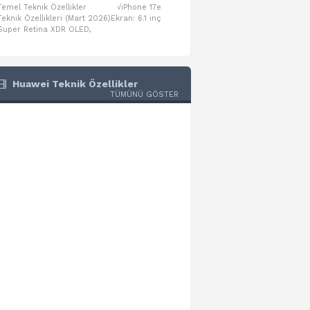
Temel Teknik Özellikler √iPhone 17e
Temel Teknik Özellikler √Mo
Teknik Özellikleri (Mart 2026)Ekran: 6.1 inç
Numaraları:A3461: 13-inç iPad Air 
Super Retina XDR OLED,
A3462: 13-inç iPad Air Wi-Fi + Cel
Huawei Teknik Özellikler
TÜMÜNÜ GÖSTER