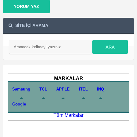
YORUM YAZ
SİTE İÇİ ARAMA
ARA
MARKALAR
Samsung
TCL
APPLE
İTEL
İNQ
Google
Tüm Markalar