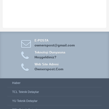
E-POSTA
ownerspost@gmail.com
Teknoloji Dunyasına
Hoşgeldiniz?
Web Site Adresi
Ownerspost.Com
Haber
TCL Teknik Detaylar
YU Teknik Detaylar