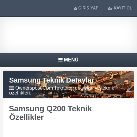
GİRİŞ YAP
KAYIT OL
MENÜ
Samsung Teknik Detaylar
Ownerspost.Com Teknoloji detayları ve teknik
özellikleri.
Samsung Q200 Teknik
Özellikler