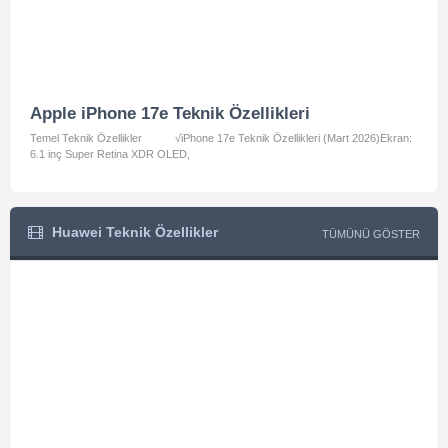
Apple iPhone 17e Teknik Özellikleri
App
Temel Teknik Özellikler √iPhone 17e Teknik Özellikleri (Mart 2026)Ekran:
Temel
6.1 inç Super Retina XDR OLED,
A3462:
Huawei Teknik Özellikler
TÜMÜNÜ GÖSTER