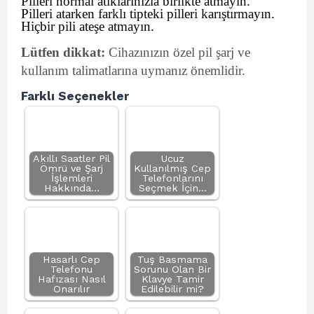
Pilleri normal atıklarınızla birlikte atmayın.
Pilleri atarken farklı tipteki pilleri karıştırmayın.
Hiçbir pili ateşe atmayın.
Lütfen dikkat:
Cihazınızın özel pil şarj ve
kullanım talimatlarına uymanız önemlidir.
Farklı Seçenekler
Akıllı Saatler Pil
Ucuz
Ömrü ve Şarj
Kullanılmış Cep
İşlemleri
Telefonlarını
Hakkında…
Seçmek İçin…
Hasarlı Cep
Tuş Basmama
Telefonu
Sorunu Olan Bir
Hafızası Nasıl
Klavye Tamir
Onarılır
Edilebilir mi?