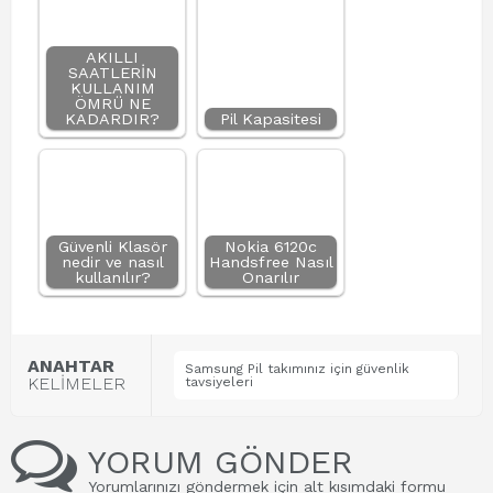
AKILLI
SAATLERİN
KULLANIM
ÖMRÜ NE
KADARDIR?
Pil Kapasitesi
Güvenli Klasör
Nokia 6120c
nedir ve nasıl
Handsfree Nasıl
kullanılır?
Onarılır
ANAHTAR
Samsung Pil takımınız için güvenlik
KELİMELER
tavsiyeleri
YORUM GÖNDER
Yorumlarınızı göndermek için alt kısımdaki formu