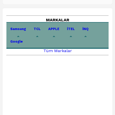
MARKALAR
Samsung
TCL
APPLE
İTEL
İNQ
Google
Tüm Markalar