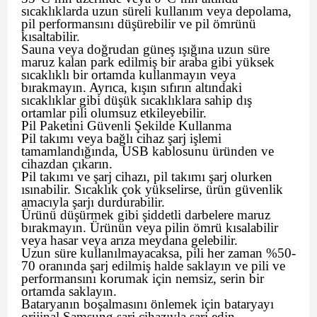
sıcaklıklarda uzun süreli kullanım veya depolama,
pil performansını düşürebilir ve pil ömrünü
kısaltabilir.
Sauna veya doğrudan güneş ışığına uzun süre
maruz kalan park edilmiş bir araba gibi yüksek
sıcaklıklı bir ortamda kullanmayın veya
bırakmayın. Ayrıca, kışın sıfırın altındaki
sıcaklıklar gibi düşük sıcaklıklara sahip dış
ortamlar pili olumsuz etkileyebilir.
Pil Paketini Güvenli Şekilde Kullanma
Pil takımı veya bağlı cihaz şarj işlemi
tamamlandığında, USB kablosunu üründen ve
cihazdan çıkarın.
Pil takımı ve şarj cihazı, pil takımı şarj olurken
ısınabilir. Sıcaklık çok yükselirse, ürün güvenlik
amacıyla şarjı durdurabilir.
Ürünü düşürmek gibi şiddetli darbelere maruz
bırakmayın. Ürünün veya pilin ömrü kısalabilir
veya hasar veya arıza meydana gelebilir.
Uzun süre kullanılmayacaksa, pili her zaman %50-
70 oranında şarj edilmiş halde saklayın ve pili ve
performansını korumak için nemsiz, serin bir
ortamda saklayın.
Bataryanın boşalmasını önlemek için bataryayı
orijinal Samsung şarj cihazıyla şarj edin.