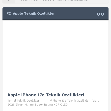
Apple Teknik Özellikler
Apple iPhone 17e Teknik Özellikleri
App
Temel Teknik Özellikler √iPhone 17e Teknik Özellikleri (Mart
Teme
2026)Ekran: 6.1 inç Super Retina XDR OLED,
Air W