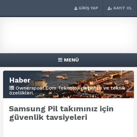
GİRİŞ YAP
KAYIT OL
MENÜ
Haber
Ownerspost.Com Teknoloji detayları ve teknik
özellikleri.
Samsung Pil takımınız için
güvenlik tavsiyeleri