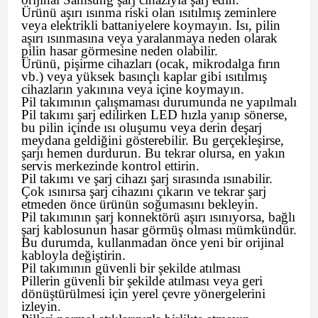
Ürünü aşırı ısınma riski olan ısıtılmış zeminlere
veya elektrikli battaniyelere koymayın. Isı, pilin
aşırı ısınmasına veya yaralanmaya neden olarak
pilin hasar görmesine neden olabilir.
Ürünü, pişirme cihazları (ocak, mikrodalga fırın
vb.) veya yüksek basınçlı kaplar gibi ısıtılmış
cihazların yakınına veya içine koymayın.
Pil takımının çalışmaması durumunda ne yapılmalı
Pil takımı şarj edilirken LED hızla yanıp sönerse,
bu pilin içinde ısı oluşumu veya derin deşarj
meydana geldiğini gösterebilir. Bu gerçekleşirse,
şarjı hemen durdurun. Bu tekrar olursa, en yakın
servis merkezinde kontrol ettirin.
Pil takımı ve şarj cihazı şarj sırasında ısınabilir.
Çok ısınırsa şarj cihazını çıkarın ve tekrar şarj
etmeden önce ürünün soğumasını bekleyin.
Pil takımının şarj konnektörü aşırı ısınıyorsa, bağlı
şarj kablosunun hasar görmüş olması mümkündür.
Bu durumda, kullanmadan önce yeni bir orijinal
kabloyla değiştirin.
Pil takımının güvenli bir şekilde atılması
Pillerin güvenli bir şekilde atılması veya geri
dönüştürülmesi için yerel çevre yönergelerini
izleyin.