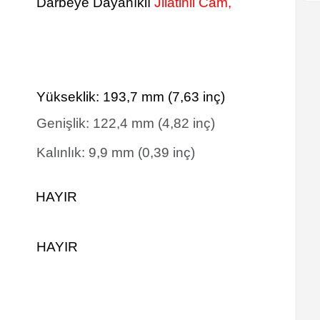
Darbeye Dayanıklı
Jilatinli Cam,
Yükseklik:
193,7
mm
(7,63 inç)
Genişlik:
122,4
mm
(4,82 inç)
Kalınlık:
9,9
mm
(0,39 inç)
HAYIR
HAYIR