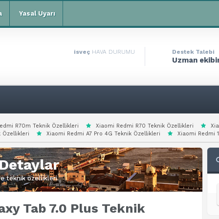
a
Yasal Uyarı
isveç
HAVA DURUMU
Destek Talebi
Uzman ekibim
edmi R70m Teknik Özellikleri
Xiaomi Redmi R70 Teknik Özellikleri
Xi
 Özellikleri
Xiaomi Redmi A7 Pro 4G Teknik Özellikleri
Xiaomi Redmi 15
Detaylar
 teknik özellikleri.
xy Tab 7.0 Plus Teknik