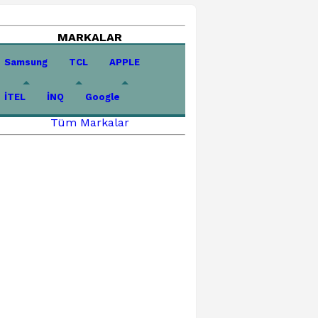
MARKALAR
Samsung
TCL
APPLE
İTEL
İNQ
Google
Tüm Markalar