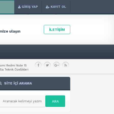
GİRİŞ YAP
KAYIT OL
İLETİŞİM
ize ulaşın
aomi Redmi Note 15
a Teknik Özellikleri
SİTE İÇİ ARAMA
ARA