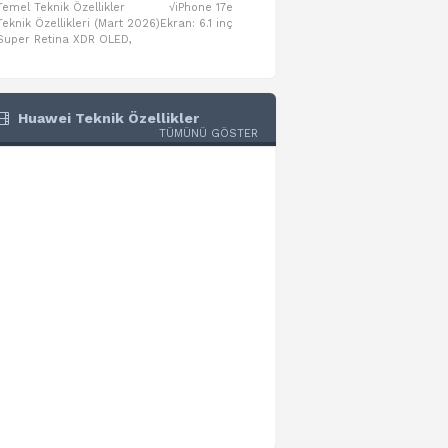
Temel Teknik Özellikler √iPhone 17e
Temel Teknik Özellikler √Mo
Teknik Özellikleri (Mart 2026)Ekran: 6.1 inç
Numaraları:A3461: 13-inç iPad Air 
Super Retina XDR OLED,
A3462: 13-inç iPad Air Wi-Fi + Cel
Huawei Teknik Özellikler
TÜMÜNÜ GÖSTER