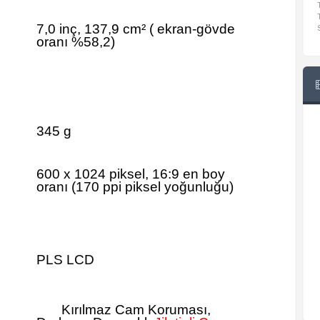
7,0 inç, 137,9 cm²
(
ekran-gövde
oranı %58,2)
345 g
600 x 1024 piksel, 16:9 en boy
oranı (170 ppi piksel yoğunluğu)
PLS LCD
Kırılmaz Cam Koruması,