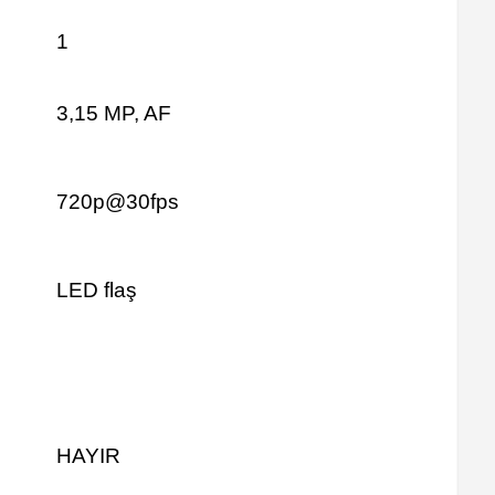
1
3,15 MP, AF
720p@30fps
LED flaş
HAYIR