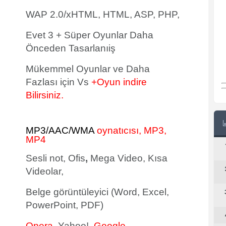
WAP 2.0/xHTML, HTML, ASP, PHP,
Evet 3 + Süper Oyunlar Daha
Önceden Tasarlanıiş
Mükemmel Oyunlar ve Daha
Fazlası için Vs
+Oyun indire
Bilirsiniz.
MP3/AAC/WMA
oynatıcısı, MP3,
MP4
Sesli not, Ofis
,
Mega Video, Kısa
Videolar,
Belge görüntüleyici (Word, Excel,
PowerPoint, PDF)
Opera
, Yahoo!,
Google,