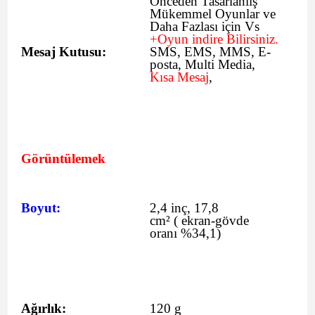
Önceden Tasarlanıiş
Mükemmel Oyunlar ve
Daha Fazlası için Vs
+Oyun indire Bilirsiniz.
Mesaj Kutusu:
SMS
, EMS, MMS, E-
posta, Multi Media,
Kısa Mesaj
,
Görüntülemek
Boyut:
2,4 inç, 17,8
cm²
(
ekran-gövde
oranı %34,1)
Ağırlık:
120 g