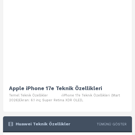
Apple iPhone 17e Teknik Özellikleri
App
Temel Teknik Özellikler √iPhone 17e Teknik Özellikleri (Mart
Teme
2026)Ekran: 6.1 inç Super Retina XDR OLED,
Air W
Huawei Teknik Özellikler
TÜMÜNÜ GÖSTER