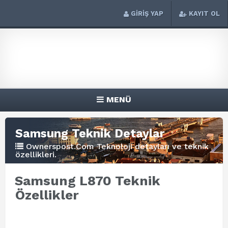
GİRİŞ YAP
KAYIT OL
MENÜ
Samsung Teknik Detaylar
Ownerspost.Com Teknoloji detayları ve teknik
özellikleri.
Samsung L870 Teknik
Özellikler