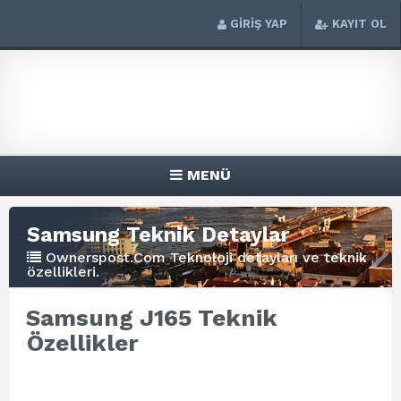
GİRİŞ YAP
KAYIT OL
MENÜ
Samsung Teknik Detaylar
Ownerspost.Com Teknoloji detayları ve teknik
özellikleri.
Samsung J165 Teknik
Özellikler