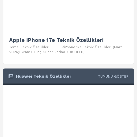
Apple iPhone 17e Teknik Özellikleri
App
Temel Teknik Özellikler √iPhone 17e Teknik Özellikleri (Mart
Teme
2026)Ekran: 6.1 inç Super Retina XDR OLED,
Air W
Huawei Teknik Özellikler
TÜMÜNÜ GÖSTER