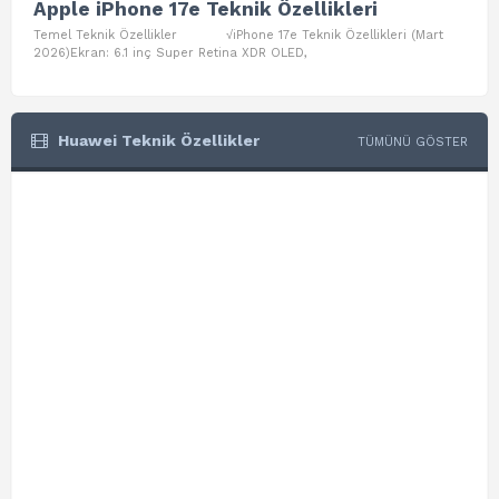
Apple iPhone 17e Teknik Özellikleri
App
Temel Teknik Özellikler √iPhone 17e Teknik Özellikleri (Mart
Teme
2026)Ekran: 6.1 inç Super Retina XDR OLED,
Air W
Huawei Teknik Özellikler
TÜMÜNÜ GÖSTER