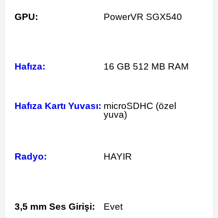
GPU:
PowerVR SGX540
Hafıza:
16 GB 512 MB RAM
Hafıza Kartı Yuvası:
microSDHC (özel
yuva)
Radyo:
HAYIR
3,5 mm Ses Girişi:
Evet