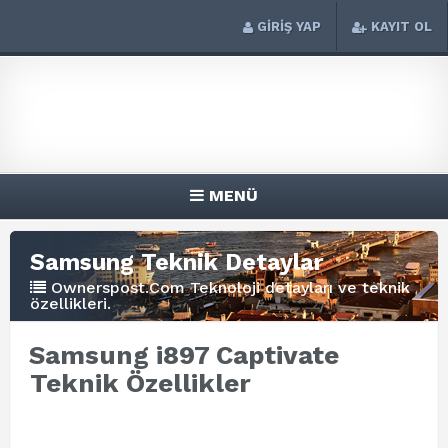
GİRİŞ YAP
KAYIT OL
MENÜ
Samsung Teknik Detaylar
Ownerspost.Com Teknoloji detayları ve teknik
özellikleri.
Samsung i897 Captivate
Teknik Özellikler