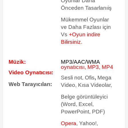
Oyunlar Daha
Önceden Tasarlanıiş
Mükemmel Oyunlar
ve Daha Fazlası için
Vs
+Oyun indire
Bilirsiniz.
Müzik:
MP3/AAC/WMA
oynatıcısı, MP3, MP4
Video Oynatıcısı:
Sesli not, Ofis
,
Mega
Web Tarayıcıları:
Video, Kısa Videolar,
Belge görüntüleyici
(Word, Excel,
PowerPoint, PDF)
Opera
, Yahoo!,