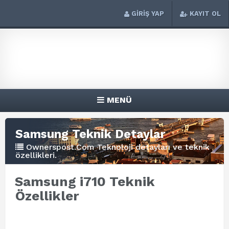
GİRİŞ YAP
KAYIT OL
MENÜ
Samsung Teknik Detaylar
Ownerspost.Com Teknoloji detayları ve teknik
özellikleri.
Samsung i710 Teknik
Özellikler