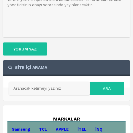
YORUM YAZ
SİTE İÇİ ARAMA
ARA
MARKALAR
Samsung
TCL
APPLE
İTEL
İNQ