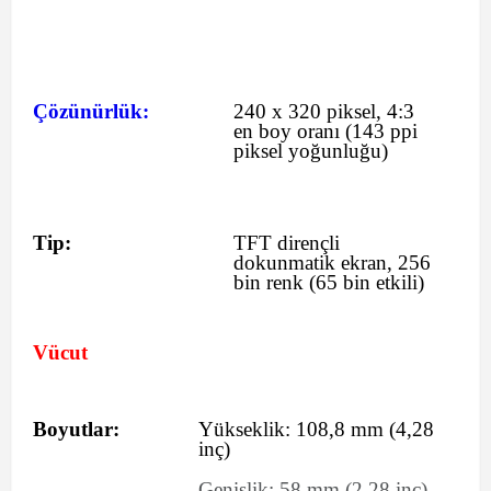
Çözünürlük:
240 x 320 piksel, 4:3
en boy oranı (143 ppi
piksel yoğunluğu)
Tip:
TFT dirençli
dokunmatik ekran, 256
bin renk (65 bin etkili)
Vücut
Boyutlar:
Yükseklik:
108,8
mm
(4,28
inç)
Genişlik:
58
mm
(2,28 inç)