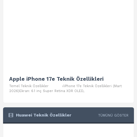
Apple iPhone 17e Teknik Özellikleri
App
Temel Teknik Özellikler √iPhone 17e Teknik Özellikleri (Mart
Teme
2026)Ekran: 6.1 inç Super Retina XDR OLED,
Air W
Huawei Teknik Özellikler
TÜMÜNÜ GÖSTER