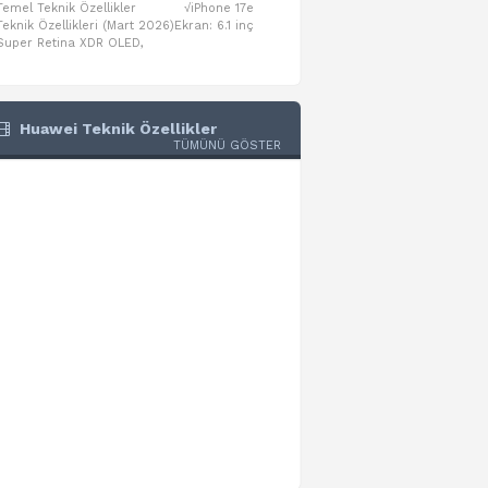
Temel Teknik Özellikler √iPhone 17e
Temel Teknik Özellikler √Mo
Teknik Özellikleri (Mart 2026)Ekran: 6.1 inç
Numaraları:A3461: 13-inç iPad Air 
Super Retina XDR OLED,
A3462: 13-inç iPad Air Wi-Fi + Cel
Huawei Teknik Özellikler
TÜMÜNÜ GÖSTER