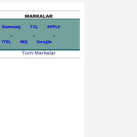
MARKALAR
Samsung
TCL
APPLE
İTEL
İNQ
Google
Tüm Markalar