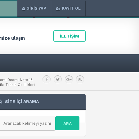
GİRİŞ YAP
KAYIT OL
İLETİŞİM
ize ulaşın
aomi Redmi Note 15
a Teknik Özellikleri
SİTE İÇİ ARAMA
ARA