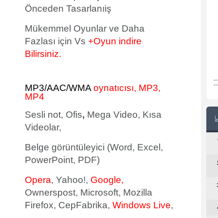
Önceden Tasarlanıiş
Mükemmel Oyunlar ve Daha
Fazlası için Vs
+Oyun indire
Bilirsiniz.
MP3/AAC/WMA
oynatıcısı, MP3,
MP4
Sesli not, Ofis
,
Mega Video, Kısa
Videolar,
Belge görüntüleyici (Word, Excel,
PowerPoint, PDF)
Opera
, Yahoo!,
Google,
Ownerspost, Microsoft, Mozilla
Firefox, CepFabrika,
Windows Live
,