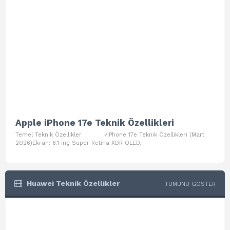
Apple iPhone 17e Teknik Özellikleri
App
Temel Teknik Özellikler √iPhone 17e Teknik Özellikleri (Mart
Teme
2026)Ekran: 6.1 inç Super Retina XDR OLED,
Air W
Huawei Teknik Özellikler
TÜMÜNÜ GÖSTER