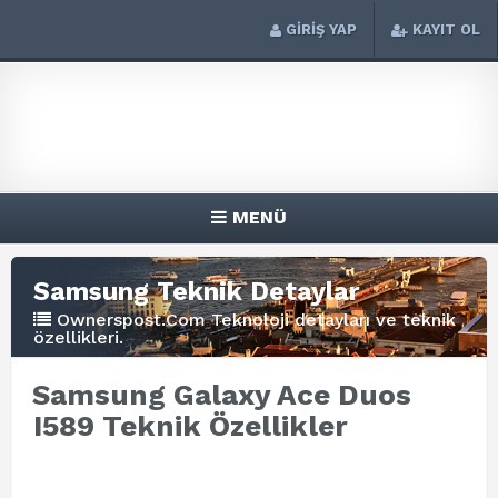
GİRİŞ YAP
KAYIT OL
MENÜ
Samsung Teknik Detaylar
Ownerspost.Com Teknoloji detayları ve teknik
özellikleri.
Samsung Galaxy Ace Duos
I589 Teknik Özellikler