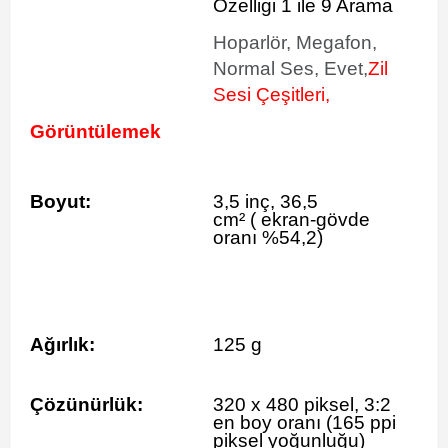
Özelligi 1 ile 9 Arama
Hoparlör, Megafon,
Normal Ses, Evet,
Zil
Sesi Çeşitleri,
Görüntülemek
Boyut:
3,5 inç, 36,5
cm²
(
ekran-gövde
oranı %54,2)
Ağırlık:
125 g
Çözünürlük:
320 x 480 piksel, 3:2
en boy oranı (165 ppi
piksel yoğunluğu)