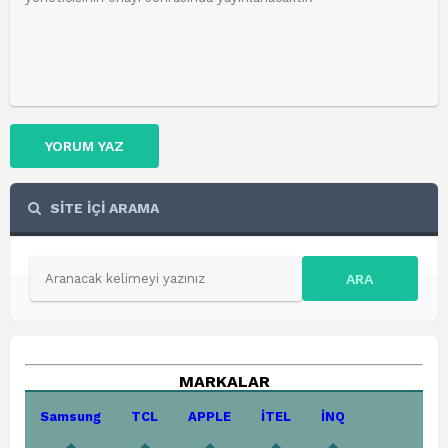
YORUM YAZ
SİTE İÇİ ARAMA
ARA
MARKALAR
Samsung
TCL
APPLE
İTEL
İNQ