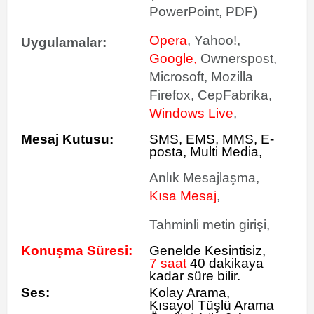
PowerPoint, PDF)
Opera
, Yahoo!,
Uygulamalar:
Google,
Ownerspost,
Microsoft, Mozilla
Firefox, CepFabrika,
Windows Live
,
Mesaj Kutusu:
SMS
, EMS, MMS, E-
posta, Multi Media,
Anlık Mesajlaşma,
Kısa Mesaj
,
Tahminli metin girişi,
Konuşma Süresi:
Genelde Kesintisiz,
7 saat
40 dakikaya
kadar süre bilir.
Ses:
Kolay Arama,
Kısayol Tüşlü Arama