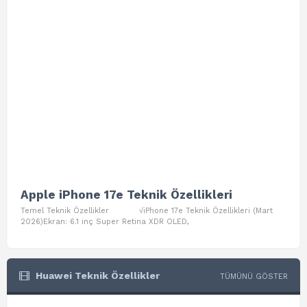
Apple iPhone 17e Teknik Özellikleri
App
Temel Teknik Özellikler √iPhone 17e Teknik Özellikleri (Mart
Teme
2026)Ekran: 6.1 inç Super Retina XDR OLED,
Air W
Huawei Teknik Özellikler
TÜMÜNÜ GÖSTER