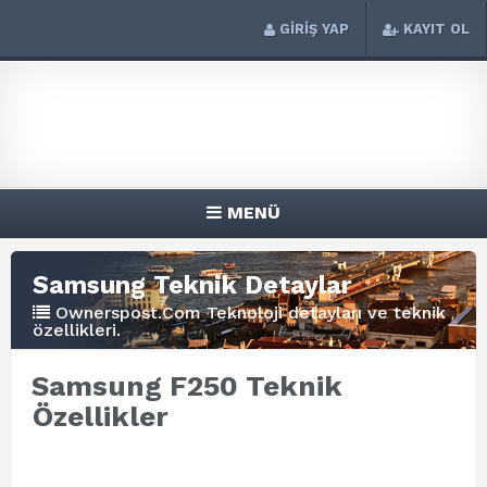
GİRİŞ YAP
KAYIT OL
MENÜ
Samsung Teknik Detaylar
Ownerspost.Com Teknoloji detayları ve teknik
özellikleri.
Samsung F250 Teknik
Özellikler