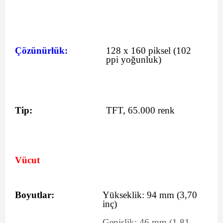
Çözünürlük:
128 x 160 piksel (102
ppi yoğunluk)
Tip:
TFT, 65.000 renk
Vücut
Boyutlar:
Yükseklik:
94
mm
(3,70
inç)
Genişlik:
46
mm
(1,81