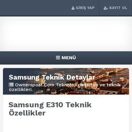
GİRİŞ YAP
KAYIT OL
MENÜ
Samsung Teknik Detaylar
Ownerspost.Com Teknoloji detayları ve teknik
özellikleri.
Samsung E310 Teknik
Özellikler