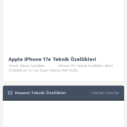
Apple iPhone 17e Teknik Özellikleri
App
Temel Teknik Özellikler √iPhone 17e Teknik Özellikleri (Mart
Teme
2026)Ekran: 6.1 inç Super Retina XDR OLED,
Air W
Huawei Teknik Özellikler
TÜMÜNÜ GÖSTER