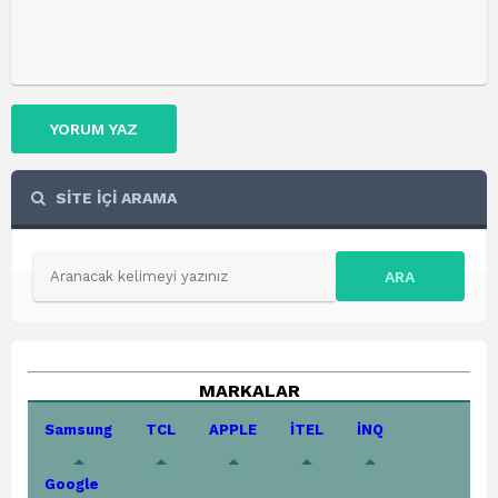
YORUM YAZ
SİTE İÇİ ARAMA
ARA
MARKALAR
Samsung
TCL
APPLE
İTEL
İNQ
Google