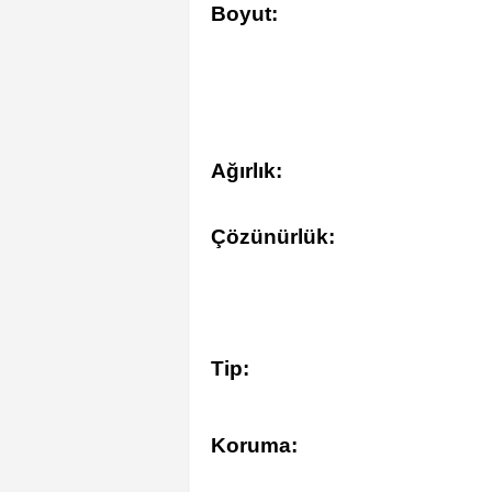
Boyut:
Ağırlık:
Çözünürlük:
Tip:
Koruma: