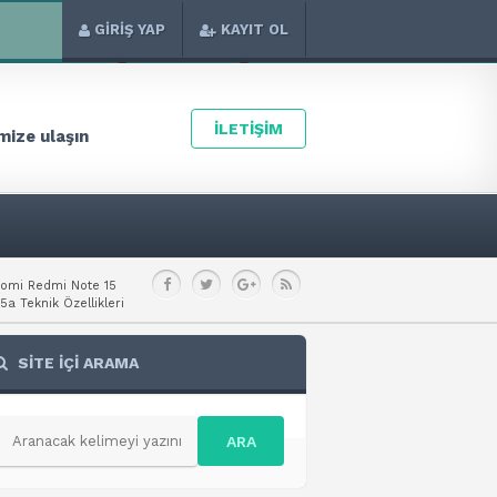
GİRİŞ YAP
KAYIT OL
İLETİŞİM
ize ulaşın
aomi Redmi Note 15
a Teknik Özellikleri
SİTE İÇİ ARAMA
ARA