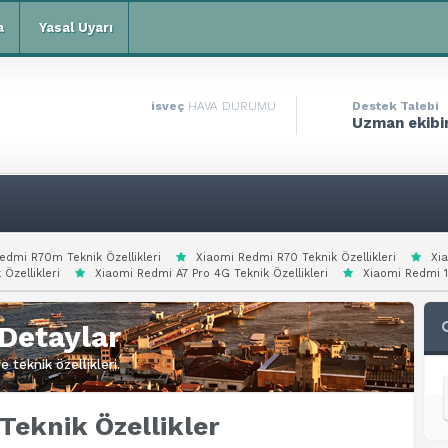
a
Yasal Uyarı
isveç
HAVA DURUMU
Destek Talebi
Uzman ekibim
edmi R70m Teknik Özellikleri
Xiaomi Redmi R70 Teknik Özellikleri
Xi
 Özellikleri
Xiaomi Redmi A7 Pro 4G Teknik Özellikleri
Xiaomi Redmi 15
Detaylar
 teknik özellikleri.
eknik Özellikler