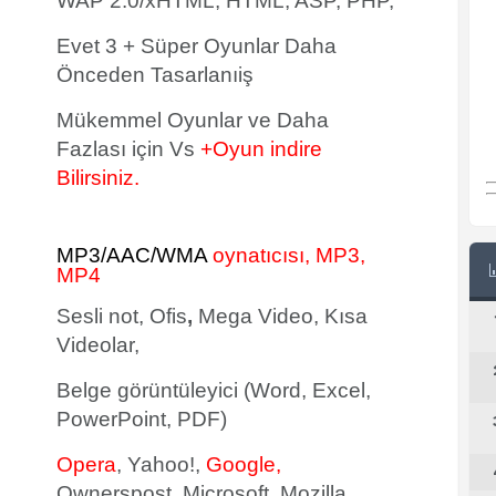
WAP 2.0/xHTML, HTML, ASP, PHP,
Evet 3 + Süper Oyunlar Daha
Önceden Tasarlanıiş
Mükemmel Oyunlar ve Daha
Fazlası için Vs
+Oyun indire
Bilirsiniz.
MP3/AAC/WMA
oynatıcısı, MP3,
MP4
Sesli not, Ofis
,
Mega Video, Kısa
Videolar,
Belge görüntüleyici (Word, Excel,
PowerPoint, PDF)
Opera
, Yahoo!,
Google,
Ownerspost, Microsoft, Mozilla