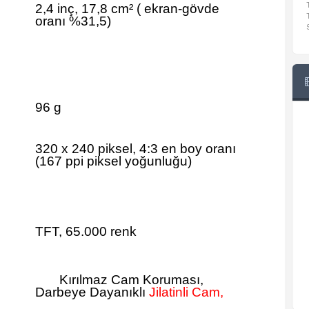
2,4 inç, 17,8 cm²
(
ekran-gövde
oranı %31,5)
96 g
320 x 240 piksel, 4:3 en boy oranı
(167 ppi piksel yoğunluğu)
TFT, 65.000 renk
Kırılmaz Cam Koruması,
Darbeye Dayanıklı
Jilatinli Cam,