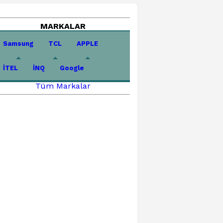
MARKALAR
Samsung
TCL
APPLE
İTEL
İNQ
Google
Tüm Markalar