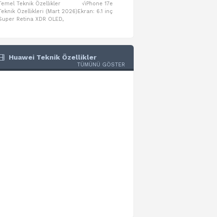
Temel Teknik Özellikler √iPhone 17e
Temel Teknik Özellikler √Mo
Teknik Özellikleri (Mart 2026)Ekran: 6.1 inç
Numaraları:A3461: 13-inç iPad Air 
Super Retina XDR OLED,
A3462: 13-inç iPad Air Wi-Fi + Cel
Huawei Teknik Özellikler
TÜMÜNÜ GÖSTER