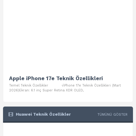
Apple iPhone 17e Teknik Özellikleri
App
Temel Teknik Özellikler √iPhone 17e Teknik Özellikleri (Mart
Teme
2026)Ekran: 6.1 inç Super Retina XDR OLED,
Air W
Huawei Teknik Özellikler
TÜMÜNÜ GÖSTER