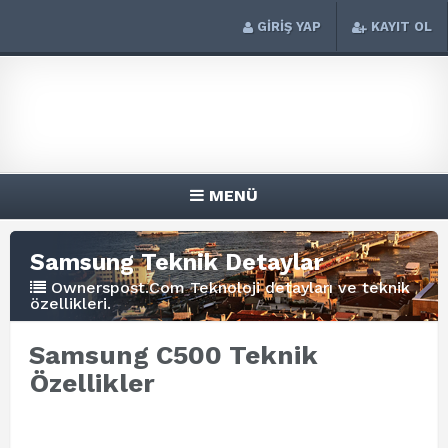
GİRİŞ YAP
KAYIT OL
MENÜ
Samsung Teknik Detaylar
Ownerspost.Com Teknoloji detayları ve teknik
özellikleri.
Samsung C500 Teknik
Özellikler