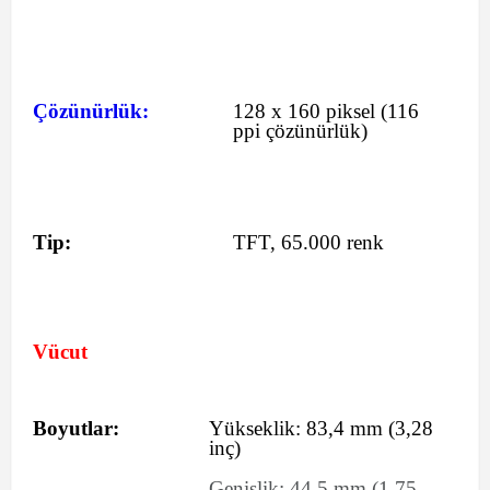
Çözünürlük:
128 x 160 piksel (116
ppi çözünürlük)
Tip:
TFT, 65.000 renk
Vücut
Boyutlar:
Yükseklik:
83,4
mm
(3,28
inç)
Genişlik:
44,5
mm
(1,75