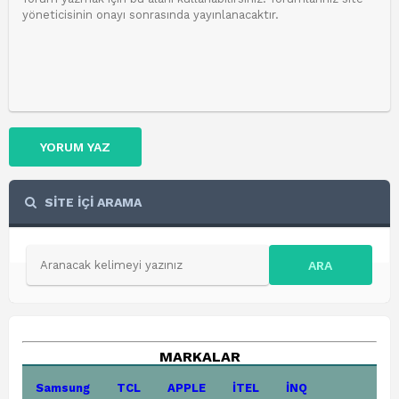
YORUM YAZ
SİTE İÇİ ARAMA
ARA
MARKALAR
Samsung
TCL
APPLE
İTEL
İNQ