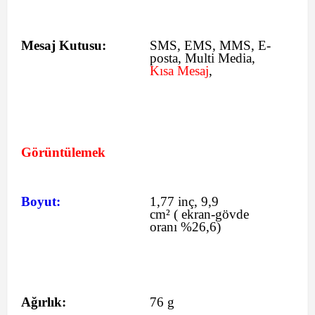
Mesaj Kutusu:
SMS
, EMS, MMS, E-
posta, Multi Media,
Kısa Mesaj
,
Görüntülemek
Boyut:
1,77 inç, 9,9
cm²
(
ekran-gövde
oranı %26,6)
Ağırlık:
76 g