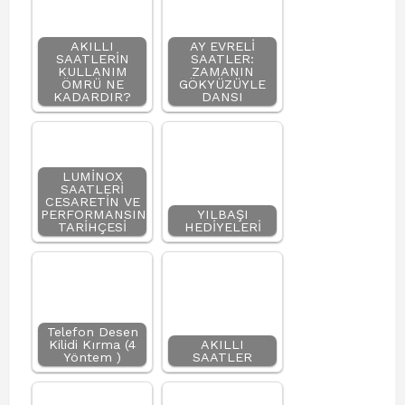
AKILLI
AY EVRELİ
SAATLERİN
SAATLER:
KULLANIM
ZAMANIN
ÖMRÜ NE
GÖKYÜZÜYLE
KADARDIR?
DANSI
LUMİNOX
SAATLERİ
CESARETİN VE
PERFORMANSIN
YILBAŞI
TARİHÇESİ
HEDİYELERİ
Telefon Desen
Kilidi Kırma (4
AKILLI
Yöntem )
SAATLER