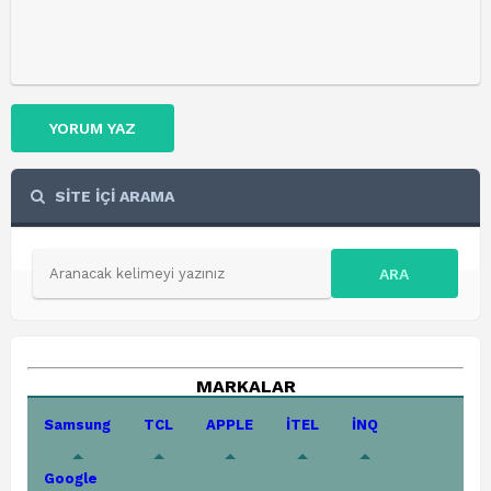
YORUM YAZ
SİTE İÇİ ARAMA
ARA
MARKALAR
Samsung
TCL
APPLE
İTEL
İNQ
Google