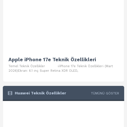
Apple iPhone 17e Teknik Özellikleri
App
Temel Teknik Özellikler √iPhone 17e Teknik Özellikleri (Mart
Teme
2026)Ekran: 6.1 inç Super Retina XDR OLED,
Air W
Huawei Teknik Özellikler
TÜMÜNÜ GÖSTER