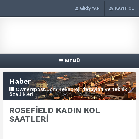
GİRİŞ YAP
KAYIT OL
MENÜ
Haber
Ownerspost.Com Teknoloji detayları ve teknik
özellikleri.
ROSEFİELD KADIN KOL
SAATLERİ