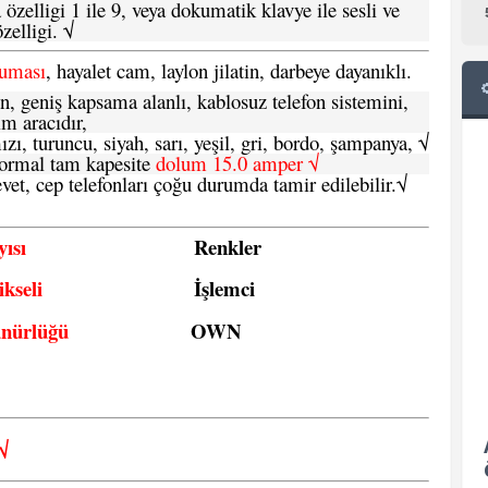
özelligi 1 ile 9, veya dokumatik klavye ile sesli ve
zelligi. √
ruması
, hayalet cam, laylon jilatin, darbeye dayanıklı.
n, geniş kapsama alanlı, kablosuz telefon sistemini,
im aracıdır,
zı, turuncu, siyah, sarı, yeşil, gri, bordo, şampanya,
√
e normal tam kapesite
dolum 15.0 amper √
vet, cep telefonları çoğu durumda tamir edilebilir.
√
ısı
Renkler
kseli
İşlemci
ünürlüğü
OWN
√