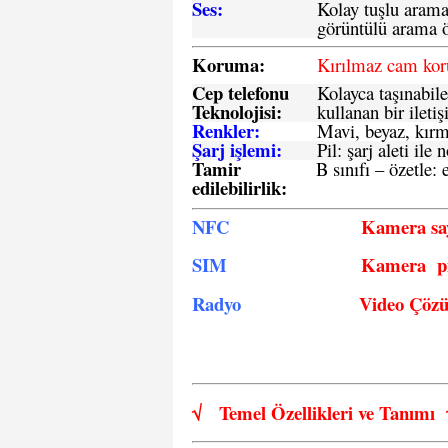
Ses:
Kolay tuşlu arama 
görüntülü arama ö
Koruma:
Kırılmaz cam ko
Cep telefonu
Kolayca taşınabile
Teknolojisi:
kullanan bir iletiş
Renkler:
Mavi, beyaz, kırmı
Şarj işlemi:
Pil: şarj aleti il
Tamir
B sınıfı – özetle:
e
edilebilirlik
:
NFC
Kamera say
SIM
Kamera pi
Radyo
Video Çöz
√
Temel Özellikleri ve
Tanımı