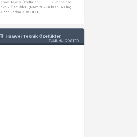
Temel Teknik Özellikler √iPhone 17e
Temel Teknik Özellikler √Mo
Teknik Özellikleri (Mart 2026)Ekran: 6.1 inç
Numaraları:A3461: 13-inç iPad Air 
Super Retina XDR OLED,
A3462: 13-inç iPad Air Wi-Fi + Cel
Huawei Teknik Özellikler
TÜMÜNÜ GÖSTER