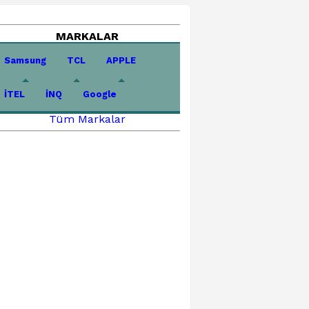
MARKALAR
Samsung
TCL
APPLE
İTEL
İNQ
Google
Tüm Markalar