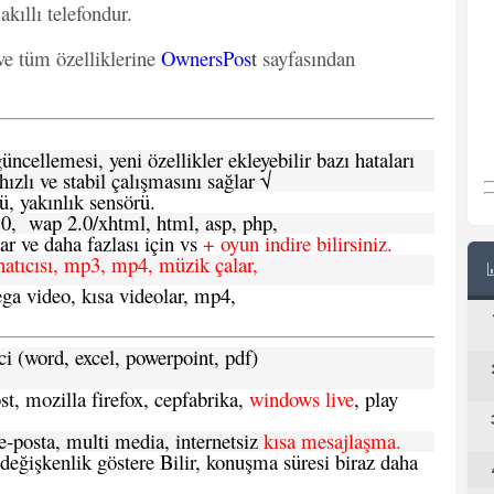
akıllı telefondur.
ve tüm özelliklerine
OwnersPos
t
sayfasından
ncellemesi, yeni özellikler ekleyebilir bazı hataları
hızlı ve stabil çalışmasını sağlar √
ü, yakınlık sensörü.
.0, wap 2.0/xhtml, html, asp, php,
 ve daha fazlası için vs
+ oyun indire bilirsiniz.
natıcısı, mp3, mp4, müzik çalar,
ga video, kısa videolar, mp4,
ci (word, excel, powerpoint, pdf)
t, mozilla firefox, cepfabrika,
windows live
, play
-posta, multi media, internetsiz
kısa mesajlaşma.
 değişkenlik göstere Bilir, konuşma süresi biraz daha