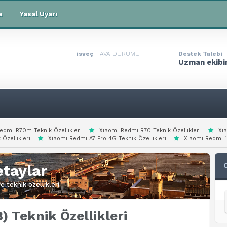
a
Yasal Uyarı
isveç
HAVA DURUMU
Destek Talebi
Uzman ekibim
edmi R70m Teknik Özellikleri
Xiaomi Redmi R70 Teknik Özellikleri
Xi
 Özellikleri
Xiaomi Redmi A7 Pro 4G Teknik Özellikleri
Xiaomi Redmi 15
taylar
 teknik özellikleri.
) Teknik Özellikleri