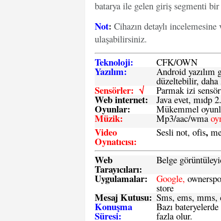
batarya ile gelen giriş segmenti bir 
Not
:
Cihazın detaylı incelemesine 
ulaşabilirsiniz.
Teknoloji:
CFK
/
O
WN
Yazılım:
Android yazılım gü
düzeltebilir, daha 
Sensörler: √
Parmak izi sensör
Web internet:
Java evet, mıdp 2
Oyunlar:
Mükemmel oyunlar
Müzik:
Mp3/aac/wma
oy
Video
,
Sesli not, ofis
me
Oynatıcısı:
Web
Belge görüntüleyi
Tarayıcıları:
Uygulamalar:
Google,
ownerspos
store
Mesaj Kutusu:
Sms
, ems, mms, e
Konuşma
Bazı bateryelerde
Süresi:
fazla olur.