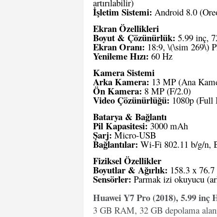
artırılabilir)
İşletim Sistemi:
Android 8.0 (Ore
Ekran Özellikleri
Boyut & Çözünürlük:
5.99 inç, 7
Ekran Oranı:
18:9, \(\sim 269\) 
Yenileme Hızı:
60 Hz
Kamera Sistemi
Arka Kamera:
13 MP (Ana Kamer
Ön Kamera:
8 MP (F/2.0)
Video Çözünürlüğü:
1080p (Full
Batarya & Bağlantı
Pil Kapasitesi:
3000 mAh
Şarj:
Micro-USB
Bağlantılar:
Wi-Fi 802.11 b/g/n, B
Fiziksel Özellikler
Boyutlar & Ağırlık:
158.3 x 76.7
Sensörler:
Parmak izi okuyucu (ark
Huawei Y7 Pro (2018), 5.99 inç
3 GB RAM, 32 GB depolama alanı