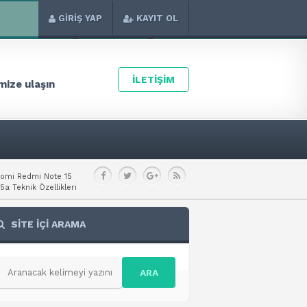
GİRİŞ YAP
KAYIT OL
İLETİŞİM
ize ulaşın
aomi Redmi Note 15
a Teknik Özellikleri
SİTE İÇİ ARAMA
ARA