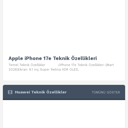
Apple iPhone 17e Teknik Özellikleri
App
Temel Teknik Özellikler √iPhone 17e Teknik Özellikleri (Mart
Teme
2026)Ekran: 6.1 inç Super Retina XDR OLED,
Air W
Huawei Teknik Özellikler
TÜMÜNÜ GÖSTER