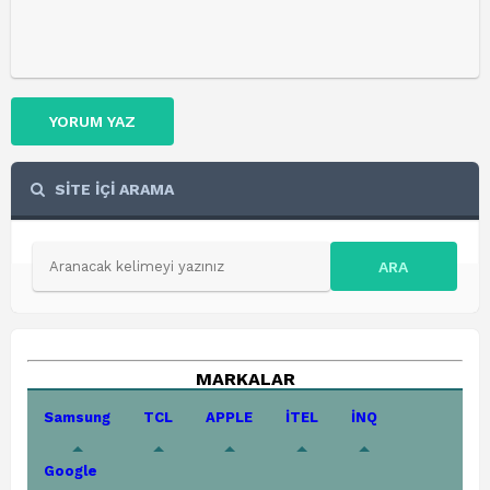
YORUM YAZ
SİTE İÇİ ARAMA
ARA
MARKALAR
Samsung
TCL
APPLE
İTEL
İNQ
Google