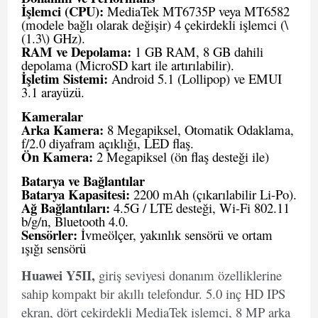
İşlemci (CPU):
MediaTek MT6735P veya MT6582
(modele bağlı olarak değişir) 4 çekirdekli işlemci (\
(1.3\) GHz).
RAM ve Depolama:
1 GB RAM, 8 GB dahili
depolama (MicroSD kart ile artırılabilir).
İşletim Sistemi:
Android 5.1 (Lollipop) ve EMUI
3.1 arayüzü.
Kameralar
Arka Kamera:
8 Megapiksel, Otomatik Odaklama,
f/2.0 diyafram açıklığı, LED flaş.
Ön Kamera:
2 Megapiksel (ön flaş desteği ile)
Batarya ve Bağlantılar
Batarya Kapasitesi:
2200 mAh (çıkarılabilir Li-Po).
Ağ Bağlantıları:
4.5G / LTE desteği, Wi-Fi 802.11
b/g/n, Bluetooth 4.0.
Sensörler:
İvmeölçer, yakınlık sensörü ve ortam
ışığı sensörü
Huawei Y5II,
giriş seviyesi donanım özelliklerine
sahip kompakt bir akıllı telefondur. 5.0 inç HD IPS
ekran, dört çekirdekli MediaTek işlemci, 8 MP arka