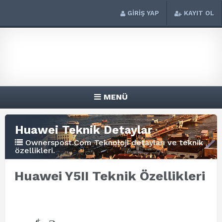
GİRİŞ YAP
KAYIT OL
MENÜ
Huawei Teknik Detaylar
Ownerspost.Com Teknoloji detayları ve teknik
özellikleri.
Huawei Y5II Teknik Özellikleri
+