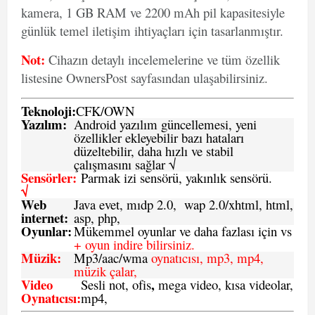
kamera, 1 GB RAM ve 2200 mAh pil kapasitesiyle
günlük temel iletişim ihtiyaçları için tasarlanmıştır.
Not:
Cihazın detaylı incelemelerine ve tüm özellik
listesine OwnersPost sayfasından ulaşabilirsiniz.
Teknoloji:
CFK
/
O
WN
Yazılım:
Android yazılım güncellemesi, yeni
özellikler ekleyebilir bazı hataları
düzeltebilir, daha hızlı ve stabil
çalışmasını sağlar √
Sensörler:
Parmak izi sensörü, yakınlık sensörü.
√
Web
Java evet, mıdp 2.0, wap 2.0/xhtml, html,
internet:
asp, php,
Oyunlar:
Mükemmel oyunlar ve daha fazlası için vs
+ oyun indire bilirsiniz.
Müzik:
Mp3/aac/wma
oynatıcısı, mp3, mp4,
müzik çalar,
Video
,
Sesli not, ofis
mega video, kısa videolar,
Oynatıcısı:
mp4,