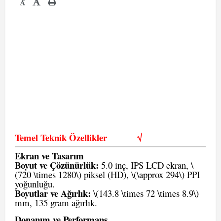
-
Temel Teknik Özellikler
√
Ekran ve Tasarım
Boyut ve Çözünürlük:
5.0 inç, IPS LCD ekran, \
(720 \times 1280\) piksel (HD), \(\approx 294\) PPI
yoğunluğu.
Boyutlar ve Ağırlık:
\(143.8 \times 72 \times 8.9\)
mm, 135 gram ağırlık.
Donanım ve Performans