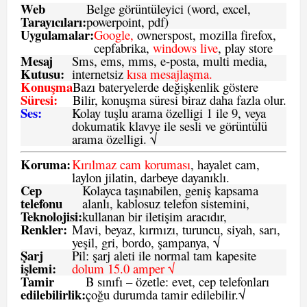
Web
Belge görüntüleyici (word, excel,
Tarayıcıları:
powerpoint, pdf)
Uygulamalar:
Google,
ownerspost, mozilla firefox,
cepfabrika,
windows live
, play store
Mesaj
Sms
, ems, mms, e-posta, multi media,
Kutusu:
internetsiz
kısa mesajlaşma.
Konuşma
Bazı bateryelerde değişkenlik göstere
Süresi:
Bilir, konuşma süresi biraz daha fazla olur.
Ses:
Kolay tuşlu arama özelligi 1 ile 9, veya
dokumatik klavye ile sesli ve görüntülü
arama özelligi. √
Koruma:
Kırılmaz cam koruması
, hayalet cam,
laylon jilatin, darbeye dayanıklı.
Cep
Kolayca taşınabilen, geniş kapsama
telefonu
alanlı, kablosuz telefon sistemini,
Teknolojisi:
kullanan bir iletişim aracıdır,
Renkler:
Mavi, beyaz, kırmızı, turuncu, siyah, sarı,
yeşil, gri, bordo, şampanya,
√
Şarj
Pil: şarj aleti ile normal tam kapesite
işlemi:
dolum 15.0 amper √
Tamir
B sınıfı – özetle:
evet, cep telefonları
edilebilirlik
:
çoğu durumda tamir edilebilir.
√