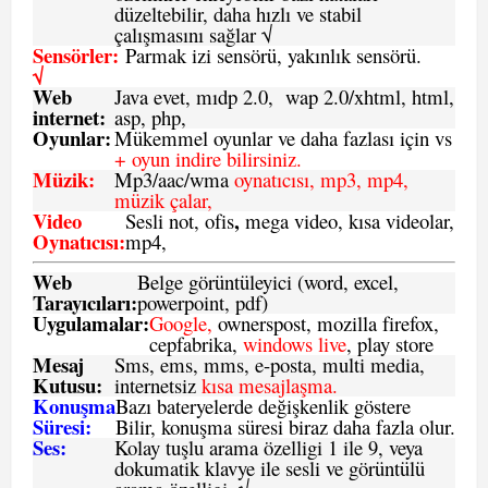
düzeltebilir, daha hızlı ve stabil
çalışmasını sağlar √
Sensörler:
Parmak izi sensörü, yakınlık sensörü.
√
Web
Java evet, mıdp 2.0, wap 2.0/xhtml, html,
internet:
asp, php,
Oyunlar:
Mükemmel oyunlar ve daha fazlası için vs
+ oyun indire bilirsiniz.
Müzik:
Mp3/aac/wma
oynatıcısı, mp3, mp4,
müzik çalar,
Video
,
Sesli not, ofis
mega video, kısa videolar,
Oynatıcısı:
mp4,
Web
Belge görüntüleyici (word, excel,
Tarayıcıları:
powerpoint, pdf)
Uygulamalar:
Google,
ownerspost, mozilla firefox,
cepfabrika,
windows live
, play store
Mesaj
Sms
, ems, mms, e-posta, multi media,
Kutusu:
internetsiz
kısa mesajlaşma.
Konuşma
Bazı bateryelerde değişkenlik göstere
Süresi:
Bilir, konuşma süresi biraz daha fazla olur.
Ses:
Kolay tuşlu arama özelligi 1 ile 9, veya
dokumatik klavye ile sesli ve görüntülü