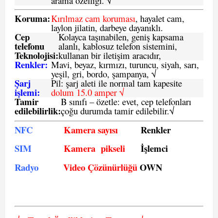
arama özelligi. √
Koruma:
Kırılmaz cam koruması
, hayalet cam,
laylon jilatin, darbeye dayanıklı.
Cep
Kolayca taşınabilen, geniş kapsama
telefonu
alanlı, kablosuz telefon sistemini,
Teknolojisi:
kullanan bir iletişim aracıdır,
Renkler:
Mavi, beyaz, kırmızı, turuncu, siyah, sarı,
yeşil, gri, bordo, şampanya,
√
Şarj
Pil: şarj aleti ile normal tam kapesite
işlemi:
dolum 15.0 amper √
Tamir
B sınıfı – özetle:
evet, cep telefonları
edilebilirlik
:
çoğu durumda tamir edilebilir.
√
NFC
Kamera sayısı
Renkler
SIM
Kamera pikseli
İşlemci
Radyo
Video Çözünürlüğü
OWN