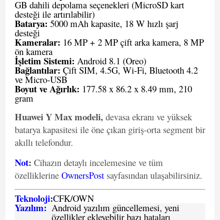
GB dahili depolama seçenekleri (MicroSD kart
desteği ile artırılabilir)
Batarya:
5000 mAh kapasite, 18 W hızlı şarj
desteği
Kameralar:
16 MP + 2 MP çift arka kamera, 8 MP
ön kamera
İşletim Sistemi:
Android 8.1 (Oreo)
Bağlantılar:
Çift SIM, 4.5G, Wi-Fi, Bluetooth 4.2
ve Micro-USB
Boyut ve Ağırlık:
177.58 x 86.2 x 8.49 mm, 210
gram
Huawei Y Max modeli,
devasa ekranı ve yüksek
batarya kapasitesi ile öne çıkan giriş-orta segment bir
akıllı telefondur.
Not
:
Cihazın detaylı incelemesine ve tüm
özelliklerine
OwnersPost
sayfasından ulaşabilirsiniz.
Teknoloji:
CFK
/
O
WN
Yazılım:
Android yazılım güncellemesi, yeni
özellikler ekleyebilir bazı hataları