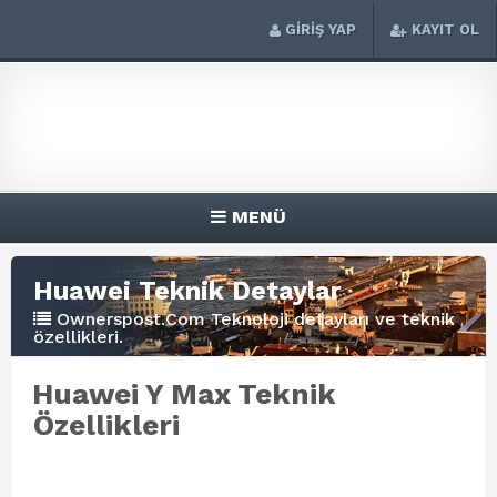
GİRİŞ YAP
KAYIT OL
MENÜ
Huawei Teknik Detaylar
Ownerspost.Com Teknoloji detayları ve teknik
özellikleri.
Huawei Y Max Teknik
Özellikleri