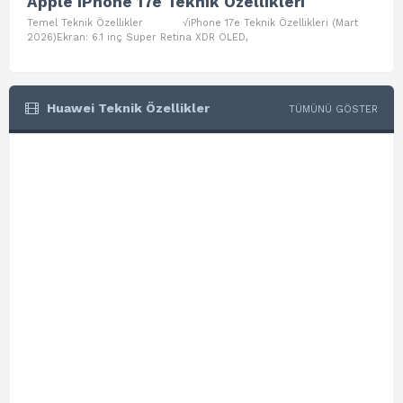
Apple iPhone 17e Teknik Özellikleri
App
Temel Teknik Özellikler √iPhone 17e Teknik Özellikleri (Mart
Teme
2026)Ekran: 6.1 inç Super Retina XDR OLED,
Air W
Huawei Teknik Özellikler
TÜMÜNÜ GÖSTER