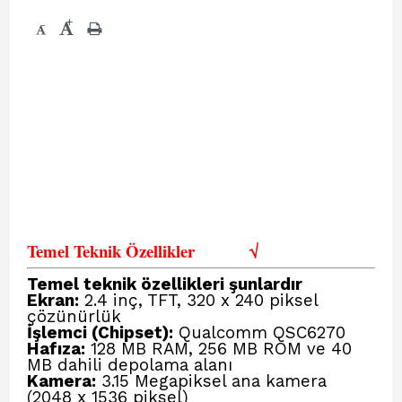
+
-
Temel Teknik Özellikler
√
Temel teknik özellikleri şunlardır
Ekran:
2.4 inç, TFT, 320 x 240 piksel
çözünürlük
İşlemci (Chipset):
Qualcomm QSC6270
Hafıza:
128 MB RAM, 256 MB ROM ve 40
MB dahili depolama alanı
Kamera:
3.15 Megapiksel ana kamera
(2048 x 1536 piksel)