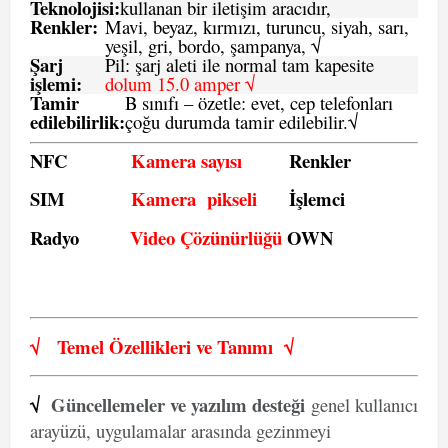
Teknolojisi:
kullanan bir iletişim aracıdır,
Renkler:
Mavi, beyaz, kırmızı, turuncu, siyah, sarı,
yeşil, gri, bordo, şampanya,
√
Şarj
Pil: şarj aleti ile normal tam kapesite
işlemi:
dolum 15.0 amper √
Tamir
B sınıfı – özetle:
evet, cep telefonları
edilebilirlik
:
çoğu durumda tamir edilebilir.
√
NFC
Kamera sayısı
Renkler
SIM
Kamera pikseli
İşlemci
Radyo
Video Çözünürlüğü
OWN
√
Temel Özellikleri ve
Tanımı
√
√
Güncellemeler ve yazılım desteği
genel kullanıcı
arayüzü, uygulamalar arasında gezinmeyi