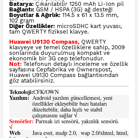
Batarya:
Çıkarılabilir 1250 mAh Li-Ion pil
Bağlantı:
GSM / HSPA (3G) ağ desteği
Boyutlar & Ağırlık:
114.5 x 61 x 13.5 mm,
102 gram
Diğer Özellikler:
microSDHC kart yuvası,
tam QWERTY fiziksel klavye.
Huawei U9130 Compass,
QWERTY
klavyeye ve temel özelliklere sahip, 2009
sonlarında duyurulmuş kompakt ve
ekonomik bir 3G cep telefonudur.
Not:
Telefonun detaylı inceleme ve özellik
sayfasına
Cepfabrika ve Ownerspost,
Huawei U9130 Compass
bağlantısından
göz atabilirsiniz.
Teknoloji:
CFK
/
O
WN
Yazılım:
Android yazılım güncellemesi, yeni
özellikler ekleyebilir bazı hataları
düzeltebilir, daha hızlı ve stabil
çalışmasını sağlar √
Sensörler:
Parmak izi sensörü, yakınlık sensörü.
√
Web
Java evet, mıdp 2.0, wap 2.0/xhtml, html,