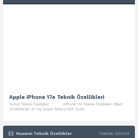
Apple iPhone 17e Teknik Özellikleri
App
Temel Teknik Özellikler √iPhone 17e Teknik Özellikleri (Mart
Teme
2026)Ekran: 6.1 inç Super Retina XDR OLED,
Air W
Huawei Teknik Özellikler
TÜMÜNÜ GÖSTER