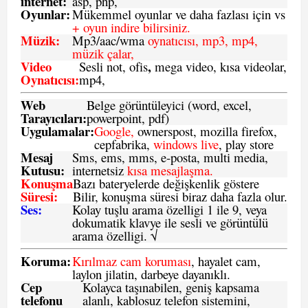
internet:
asp, php,
Oyunlar:
Mükemmel oyunlar ve daha fazlası için vs
+ oyun indire bilirsiniz.
Müzik:
Mp3/aac/wma
oynatıcısı, mp3, mp4,
müzik çalar,
Video
,
Sesli not, ofis
mega video, kısa videolar,
Oynatıcısı:
mp4,
Web
Belge görüntüleyici (word, excel,
Tarayıcıları:
powerpoint, pdf)
Uygulamalar:
Google,
ownerspost, mozilla firefox,
cepfabrika,
windows live
, play store
Mesaj
Sms
, ems, mms, e-posta, multi media,
Kutusu:
internetsiz
kısa mesajlaşma.
Konuşma
Bazı bateryelerde değişkenlik göstere
Süresi:
Bilir, konuşma süresi biraz daha fazla olur.
Ses:
Kolay tuşlu arama özelligi 1 ile 9, veya
dokumatik klavye ile sesli ve görüntülü
arama özelligi. √
Koruma:
Kırılmaz cam koruması
, hayalet cam,
laylon jilatin, darbeye dayanıklı.
Cep
Kolayca taşınabilen, geniş kapsama
telefonu
alanlı, kablosuz telefon sistemini,