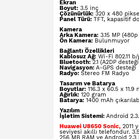
Ekran
Boyut:
3.5 inç
Çözünürlük:
320 x 480 pikse
Panel Türü:
TFT, kapasitif 
Kamera
Arka Kamera:
3.15 MP (480p 
Ön Kamera:
Bulunmuyor
Bağlantı Özellikleri
Kablosuz Ağ:
Wi-Fi 802.11 b/
Bluetooth:
2.1 (A2DP desteği
Navigasyon:
A-GPS desteği
Radyo:
Stereo FM Radyo
Tasarım ve Batarya
Boyutlar:
116.3 x 60.5 x 11.9
Ağırlık:
120 gram
Batarya:
1400 mAh çıkarılabi
Yazılım
İşletim Sistemi:
Android 2.3
Huawei U8650 Sonic,
2011 y
seviyesi akıllı telefondur. 3
256 MB RAM ve Android 2.3 iş