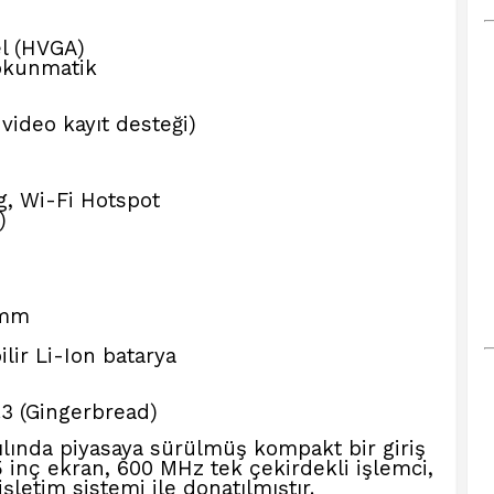
l (HVGA)
dokunmatik
video kayıt desteği)
g, Wi-Fi Hotspot
)
 mm
lir Li-Ion batarya
.3 (Gingerbread)
ılında piyasaya sürülmüş kompakt bir giriş
.5 inç ekran, 600 MHz tek çekirdekli işlemci,
letim sistemi ile donatılmıştır.