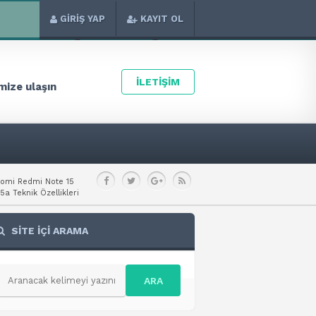
GİRİŞ YAP
KAYIT OL
İLETİŞİM
ize ulaşın
aomi Redmi Note 15
a Teknik Özellikleri
SİTE İÇİ ARAMA
ARA