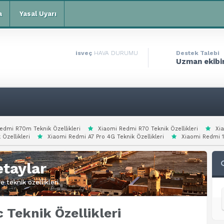
a
Yasal Uyarı
isveç
HAVA DURUMU
Destek Talebi
Uzman ekibim
edmi R70m Teknik Özellikleri
Xiaomi Redmi R70 Teknik Özellikleri
Xi
 Özellikleri
Xiaomi Redmi A7 Pro 4G Teknik Özellikleri
Xiaomi Redmi 15
taylar
 teknik özellikleri.
Teknik Özellikleri