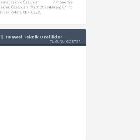
Temel Teknik Özellikler √iPhone 17e
Temel Teknik Özellikler √Mo
Teknik Özellikleri (Mart 2026)Ekran: 6.1 inç
Numaraları:A3461: 13-inç iPad Air 
Super Retina XDR OLED,
A3462: 13-inç iPad Air Wi-Fi + Cel
Huawei Teknik Özellikler
TÜMÜNÜ GÖSTER