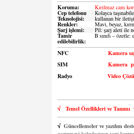
Koruma:
Kırılmaz cam ko
Cep telefonu
Kolayca taşınabile
Teknolojisi:
kullanan bir iletiş
Renkler:
Mavi, beyaz, kırmı
Şarj işlemi:
Pil: şarj aleti il
Tamir
B sınıfı – özetle:
e
edilebilirlik
:
NFC
Kamera say
SIM
Kamera pi
Radyo
Video Çöz
√
Temel Özellikleri ve
Tanımı
√
Güncellemeler ve yazılım dest
gezinmeyi kolaylaştıran yeni kontro