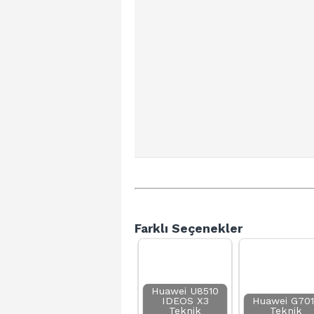
Farklı Seçenekler
Huawei U8510
IDEOS X3
Huawei G70
Teknik
Teknik