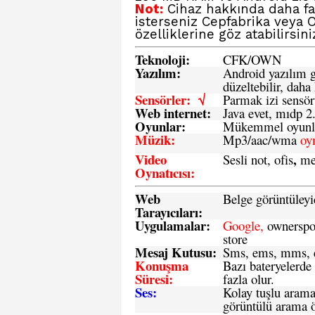
Not:
Cihaz hakkında daha faz
isterseniz
Cepfabrika veya 
özelliklerine göz atabilirsini
Teknoloji:
CFK
/
O
WN
Yazılım:
Android yazılım gü
düzeltebilir, daha 
Sensörler: √
Parmak izi sensör
Web internet:
Java evet, mıdp 2
Oyunlar:
Mükemmel oyunlar
Müzik:
Mp3/aac/wma
oy
Video
,
Sesli not, ofis
me
Oynatıcısı:
Web
Belge görüntüleyi
Tarayıcıları:
Uygulamalar:
Google,
ownerspos
store
Mesaj Kutusu:
Sms
, ems, mms, e
Konuşma
Bazı bateryelerde
Süresi:
fazla olur.
Ses:
Kolay tuşlu arama 
görüntülü arama ö