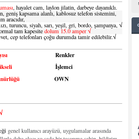
ruması
, hayalet cam, laylon jilatin, darbeye dayanıklı.
n, geniş kapsama alanlı, kablosuz telefon sistemini,
im aracıdır,
zı, turuncu, siyah, sarı, yeşil, gri, bordo, şampanya,
√
e normal tam kapesite
dolum 15.0 amper √
vet, cep telefonları çoğu durumda tamir edilebilir.
√
ısı
Renkler
kseli
İşlemci
ünürlüğü
OWN
√
eği
genel kullanıcı arayüzü, uygulamalar arasında
llerle daha akıcı ve sade bir tasarıma sahip, bildirim