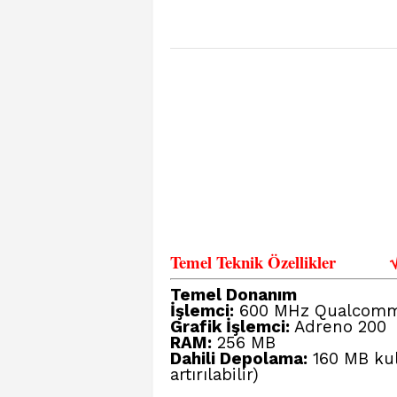
Temel Teknik Özellikler
Temel Donanım
İşlemci:
600 MHz Qualcomm 
Grafik İşlemci:
Adreno 200
RAM:
256 MB
Dahili Depolama:
160 MB kull
artırılabilir)