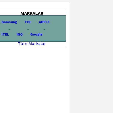
MARKALAR
Samsung
TCL
APPLE
İTEL
İNQ
Google
Tüm Markalar