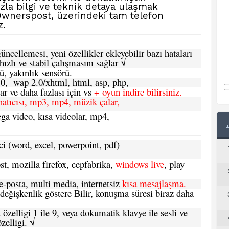
la bilgi ve teknik detaya ulaşmak
Ownerspost,
üzerindeki tam telefon
z.
ncellemesi, yeni özellikler ekleyebilir bazı hataları
hızlı ve stabil çalışmasını sağlar √
ü, yakınlık sensörü.
.0, wap 2.0/xhtml, html, asp, php,
 ve daha fazlası için vs
+ oyun indire bilirsiniz.
natıcısı, mp3, mp4, müzik çalar,
ga video, kısa videolar, mp4,
ci (word, excel, powerpoint, pdf)
t, mozilla firefox, cepfabrika,
windows live
, play
-posta, multi media, internetsiz
kısa mesajlaşma.
 değişkenlik göstere Bilir, konuşma süresi biraz daha
özelligi 1 ile 9, veya dokumatik klavye ile sesli ve
zelligi. √