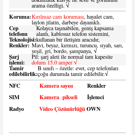
arama özelligi. √
Koruma:
Kırılmaz cam koruması
, hayalet cam,
laylon jilatin, darbeye dayanıklı.
Cep
Kolayca taşınabilen, geniş kapsama
telefonu
alanlı, kablosuz telefon sistemini,
Teknolojisi:
kullanan bir iletişim aracıdır,
Renkler:
Mavi, beyaz, kırmızı, turuncu, siyah, sarı,
yeşil, gri, bordo, şampanya,
√
Şarj
Pil: şarj aleti ile normal tam kapesite
işlemi:
dolum 15.0 amper √
Tamir
B sınıfı – özetle:
evet, cep telefonları
edilebilirlik
:
çoğu durumda tamir edilebilir.
√
NFC
Kamera sayısı
Renkler
SIM
Kamera pikseli
İşlemci
Radyo
Video Çözünürlüğü
OWN