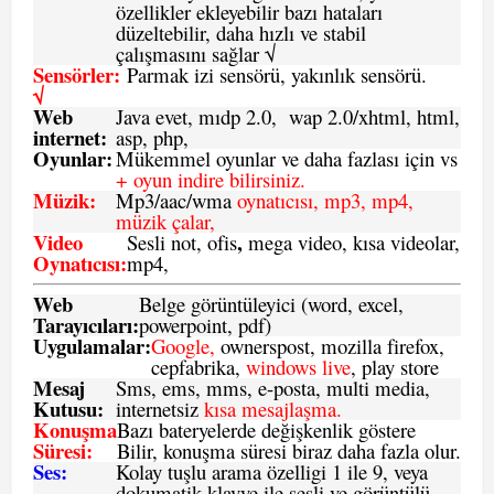
özellikler ekleyebilir bazı hataları
düzeltebilir, daha hızlı ve stabil
çalışmasını sağlar √
Sensörler:
Parmak izi sensörü, yakınlık sensörü.
√
Web
Java evet, mıdp 2.0, wap 2.0/xhtml, html,
internet:
asp, php,
Oyunlar:
Mükemmel oyunlar ve daha fazlası için vs
+ oyun indire bilirsiniz.
Müzik:
Mp3/aac/wma
oynatıcısı, mp3, mp4,
müzik çalar,
Video
,
Sesli not, ofis
mega video, kısa videolar,
Oynatıcısı:
mp4,
Web
Belge görüntüleyici (word, excel,
Tarayıcıları:
powerpoint, pdf)
Uygulamalar:
Google,
ownerspost, mozilla firefox,
cepfabrika,
windows live
, play store
Mesaj
Sms
, ems, mms, e-posta, multi media,
Kutusu:
internetsiz
kısa mesajlaşma.
Konuşma
Bazı bateryelerde değişkenlik göstere
Süresi:
Bilir, konuşma süresi biraz daha fazla olur.
Ses:
Kolay tuşlu arama özelligi 1 ile 9, veya
dokumatik klavye ile sesli ve görüntülü