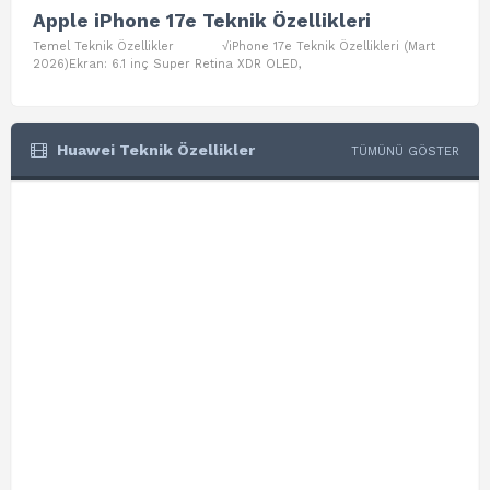
Apple iPhone 17e Teknik Özellikleri
App
Temel Teknik Özellikler √iPhone 17e Teknik Özellikleri (Mart
Teme
2026)Ekran: 6.1 inç Super Retina XDR OLED,
Air W
Huawei Teknik Özellikler
TÜMÜNÜ GÖSTER