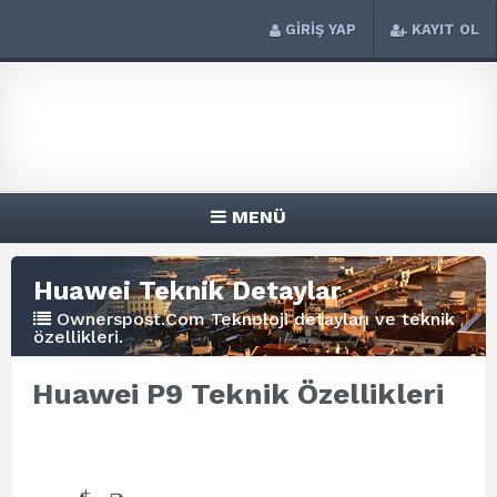
GİRİŞ YAP
KAYIT OL
MENÜ
Huawei Teknik Detaylar
Ownerspost.Com Teknoloji detayları ve teknik
özellikleri.
Huawei P9 Teknik Özellikleri
+