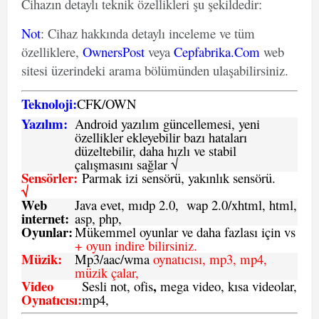
Cihazın detaylı teknik özellikleri şu şekildedir:
Not
: Cihaz hakkında detaylı inceleme ve tüm
özelliklere,
OwnersPost
veya
Cepfabrika.Com
web
sitesi üzerindeki arama bölümünden ulaşabilirsiniz.
Teknoloji:
CFK
/
O
WN
Yazılım:
Android yazılım güncellemesi, yeni
özellikler ekleyebilir bazı hataları
düzeltebilir, daha hızlı ve stabil
çalışmasını sağlar √
Sensörler:
Parmak izi sensörü, yakınlık sensörü.
√
Web
Java evet, mıdp 2.0, wap 2.0/xhtml, html,
internet:
asp, php,
Oyunlar:
Mükemmel oyunlar ve daha fazlası için vs
+ oyun indire bilirsiniz.
Müzik:
Mp3/aac/wma
oynatıcısı, mp3, mp4,
müzik çalar,
Video
,
Sesli not, ofis
mega video, kısa videolar,
Oynatıcısı:
mp4,