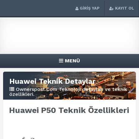
GİRİŞ YAP
KAYIT OL
MENÜ
Huawei Teknik Detaylar
Ownerspost.Com Teknoloji detayları ve teknik
özellikleri.
Huawei P50 Teknik Özellikleri
+