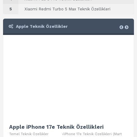
5
Xiaomi Redmi Turbo 5 Max Teknik Özellikleri
Apple Teknik Özellikler
Apple iPhone 17e Teknik Özellikleri
App
Temel Teknik Özellikler √iPhone 17e Teknik Özellikleri (Mart
Teme