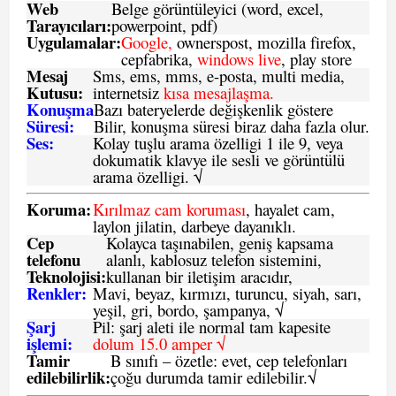
Web
Belge görüntüleyici (word, excel,
Tarayıcıları:
powerpoint, pdf)
Uygulamalar:
Google,
ownerspost, mozilla firefox,
cepfabrika,
windows live
, play store
Mesaj
Sms
, ems, mms, e-posta, multi media,
Kutusu:
internetsiz
kısa mesajlaşma.
Konuşma
Bazı bateryelerde değişkenlik göstere
Süresi:
Bilir, konuşma süresi biraz daha fazla olur.
Ses:
Kolay tuşlu arama özelligi 1 ile 9, veya
dokumatik klavye ile sesli ve görüntülü
arama özelligi. √
Koruma:
Kırılmaz cam koruması
, hayalet cam,
laylon jilatin, darbeye dayanıklı.
Cep
Kolayca taşınabilen, geniş kapsama
telefonu
alanlı, kablosuz telefon sistemini,
Teknolojisi:
kullanan bir iletişim aracıdır,
Renkler:
Mavi, beyaz, kırmızı, turuncu, siyah, sarı,
yeşil, gri, bordo, şampanya,
√
Şarj
Pil: şarj aleti ile normal tam kapesite
işlemi:
dolum 15.0 amper √
Tamir
B sınıfı – özetle:
evet, cep telefonları
edilebilirlik
:
çoğu durumda tamir edilebilir.
√