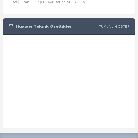
2026)Ekran: 6.1 inç Super Retina XDR OLED,
Air W
Huawei Teknik Özellikler
TÜMÜNÜ GÖSTER