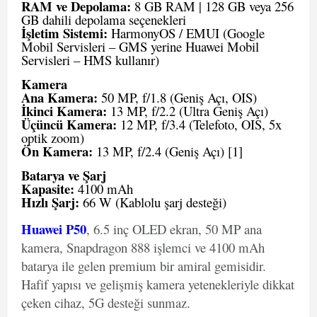
RAM ve Depolama:
8 GB RAM | 128 GB veya 256
GB dahili depolama seçenekleri
İşletim Sistemi:
HarmonyOS / EMUI (Google
Mobil Servisleri – GMS yerine Huawei Mobil
Servisleri – HMS kullanır)
Kamera
Ana Kamera:
50 MP, f/1.8 (Geniş Açı, OIS)
İkinci Kamera:
13 MP, f/2.2 (Ultra Geniş Açı)
Üçüncü Kamera:
12 MP, f/3.4 (Telefoto, OIS, 5x
optik zoom)
Ön Kamera:
13 MP, f/2.4 (Geniş Açı)
[1]
Batarya ve Şarj
Kapasite:
4100 mAh
Hızlı Şarj:
66 W (Kablolu şarj desteği)
Huawei P50
, 6.5 inç OLED ekran, 50 MP ana
kamera, Snapdragon 888 işlemci ve 4100 mAh
batarya ile gelen premium bir amiral gemisidir.
Hafif yapısı ve gelişmiş kamera yetenekleriyle dikkat
çeken cihaz, 5G desteği sunmaz.