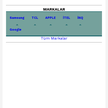
MARKALAR
Samsung
TCL
APPLE
İTEL
İNQ
Google
Tüm Markalar