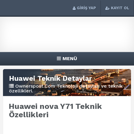
GİRİŞ YAP
KAYIT OL
MENÜ
Huawei Teknik Detaylar
Ownerspost.Com Teknoloji detayları ve teknik
özellikleri.
Huawei nova Y71 Teknik
Özellikleri