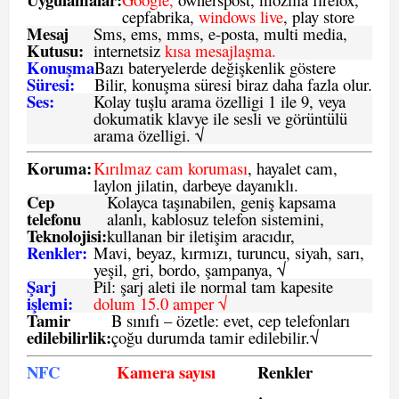
cepfabrika,
windows live
, play store
Mesaj
Sms
, ems, mms, e-posta, multi media,
Kutusu:
internetsiz
kısa mesajlaşma.
Konuşma
Bazı bateryelerde değişkenlik göstere
Süresi:
Bilir, konuşma süresi biraz daha fazla olur.
Ses:
Kolay tuşlu arama özelligi 1 ile 9, veya
dokumatik klavye ile sesli ve görüntülü
arama özelligi. √
Koruma:
Kırılmaz cam koruması
, hayalet cam,
laylon jilatin, darbeye dayanıklı.
Cep
Kolayca taşınabilen, geniş kapsama
telefonu
alanlı, kablosuz telefon sistemini,
Teknolojisi:
kullanan bir iletişim aracıdır,
Renkler:
Mavi, beyaz, kırmızı, turuncu, siyah, sarı,
yeşil, gri, bordo, şampanya,
√
Şarj
Pil: şarj aleti ile normal tam kapesite
işlemi:
dolum 15.0 amper √
Tamir
B sınıfı – özetle:
evet, cep telefonları
edilebilirlik
:
çoğu durumda tamir edilebilir.
√
NFC
Kamera sayısı
Renkler