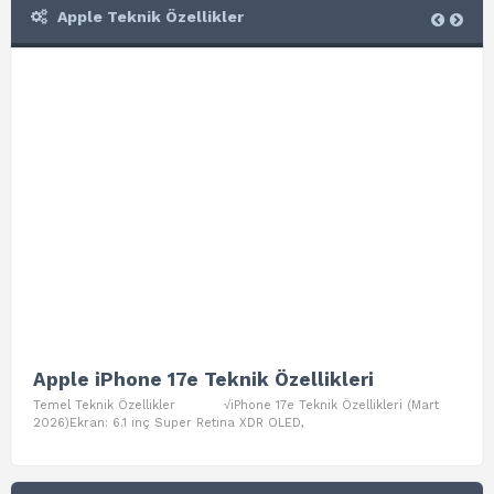
Apple Teknik Özellikler
Apple iPhone 17e Teknik Özellikleri
App
Temel Teknik Özellikler √iPhone 17e Teknik Özellikleri (Mart
Teme
2026)Ekran: 6.1 inç Super Retina XDR OLED,
Air W