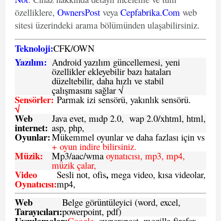
özelliklere,
OwnersPost
veya
Cepfabrika.Com
web
sitesi üzerindeki arama bölümünden ulaşabilirsiniz.
Teknoloji:
CFK
/
O
WN
Yazılım:
Android yazılım güncellemesi, yeni
özellikler ekleyebilir bazı hataları
düzeltebilir, daha hızlı ve stabil
çalışmasını sağlar √
Sensörler:
Parmak izi sensörü, yakınlık sensörü.
√
Web
Java evet, mıdp 2.0, wap 2.0/xhtml, html,
internet:
asp, php,
Oyunlar:
Mükemmel oyunlar ve daha fazlası için vs
+ oyun indire bilirsiniz.
Müzik:
Mp3/aac/wma
oynatıcısı, mp3, mp4,
müzik çalar,
Video
,
Sesli not, ofis
mega video, kısa videolar,
Oynatıcısı:
mp4,
Web
Belge görüntüleyici (word, excel,
Tarayıcıları:
powerpoint, pdf)
Uygulamalar:
Google,
ownerspost, mozilla firefox,