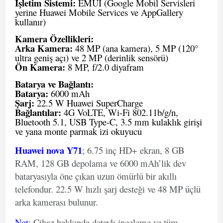
İşletim Sistemi:
EMUI (Google Mobil Servisleri
yerine Huawei Mobile Services ve AppGallery
kullanır)
Kamera Özellikleri:
Arka Kamera:
48 MP (ana kamera), 5 MP (120°
ultra geniş açı) ve 2 MP (derinlik sensörü)
Ön Kamera:
8 MP, f/2.0 diyafram
Batarya ve Bağlantı:
Batarya:
6000 mAh
Şarj:
22.5 W Huawei SuperCharge
Bağlantılar:
4G VoLTE, Wi-Fi 802.11b/g/n,
Bluetooth 5.1, USB Type-C, 3.5 mm kulaklık girişi
ve yana monte parmak izi okuyucu
Huawei nova Y71
; 6.75 inç HD+ ekran, 8 GB
RAM, 128 GB depolama ve 6000 mAh’lik dev
bataryasıyla öne çıkan uzun ömürlü bir akıllı
telefondur. 22.5 W hızlı şarj desteği ve 48 MP üçlü
arka kamerası bulunur.
Not
: Cihaz hakkında detaylı inceleme ve tüm