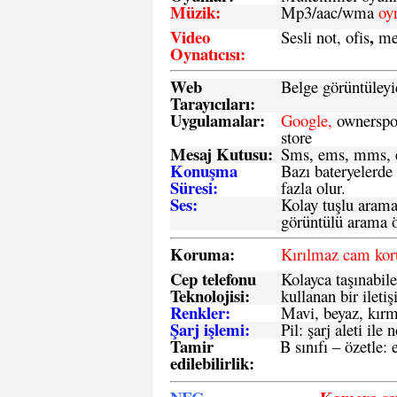
Müzik:
Mp3/aac/wma
oy
Video
,
Sesli not, ofis
me
Oynatıcısı:
Web
Belge görüntüleyi
Tarayıcıları:
Uygulamalar:
Google,
ownerspos
store
Mesaj Kutusu:
Sms
, ems, mms, e
Konuşma
Bazı bateryelerde
Süresi:
fazla olur.
Ses:
Kolay tuşlu arama 
görüntülü arama ö
Koruma:
Kırılmaz cam ko
Cep telefonu
Kolayca taşınabile
Teknolojisi:
kullanan bir iletiş
Renkler:
Mavi, beyaz, kırmı
Şarj işlemi:
Pil: şarj aleti il
Tamir
B sınıfı – özetle:
e
edilebilirlik
: