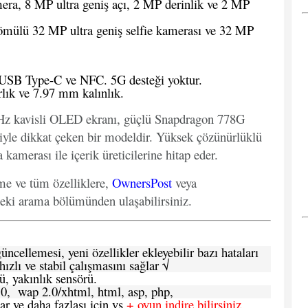
ra, 8 MP ultra geniş açı, 2 MP derinlik ve 2 MP
ömülü 32 MP ultra geniş selfie kamerası ve 32 MP
 USB Type-C ve NFC. 5G desteği yoktur.
lık ve 7.97 mm kalınlık.
0Hz kavisli OLED ekranı, güçlü Snapdragon 778G
ğiyle dikkat çeken bir modeldir. Yüksek çözünürlüklü
kamerası ile içerik üreticilerine hitap eder.
eme ve tüm özelliklere,
OwnersPost
veya
deki arama bölümünden ulaşabilirsiniz.
ncellemesi, yeni özellikler ekleyebilir bazı hataları
hızlı ve stabil çalışmasını sağlar √
ü, yakınlık sensörü.
.0, wap 2.0/xhtml, html, asp, php,
 ve daha fazlası için vs
+ oyun indire bilirsiniz.