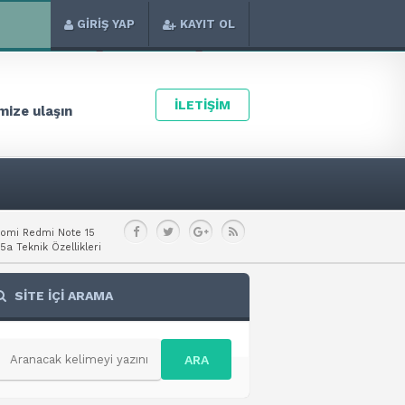
GİRİŞ YAP
KAYIT OL
İLETİŞİM
ize ulaşın
aomi Redmi Note 15
a Teknik Özellikleri
SİTE İÇİ ARAMA
ARA