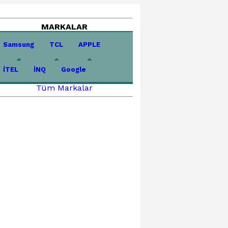
MARKALAR
Samsung
TCL
APPLE
İTEL
İNQ
Google
Tüm Markalar