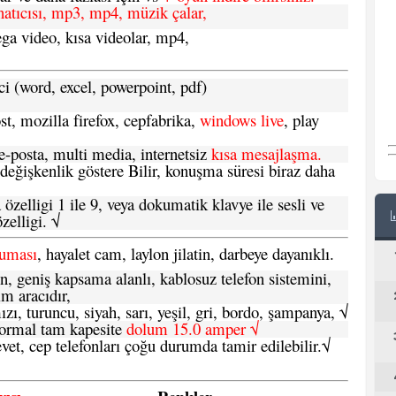
natıcısı, mp3, mp4, müzik çalar,
ga video, kısa videolar, mp4,
ci (word, excel, powerpoint, pdf)
t, mozilla firefox, cepfabrika,
windows live
, play
-posta, multi media, internetsiz
kısa mesajlaşma.
 değişkenlik göstere Bilir, konuşma süresi biraz daha
özelligi 1 ile 9, veya dokumatik klavye ile sesli ve
zelligi. √
ruması
, hayalet cam, laylon jilatin, darbeye dayanıklı.
n, geniş kapsama alanlı, kablosuz telefon sistemini,
im aracıdır,
zı, turuncu, siyah, sarı, yeşil, gri, bordo, şampanya,
√
e normal tam kapesite
dolum 15.0 amper √
vet, cep telefonları çoğu durumda tamir edilebilir.
√