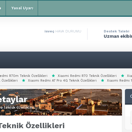
a
Yasal Uyarı
isveç
HAVA DURUMU
Destek Talebi
Uzman ekibim
edmi R70m Teknik Özellikleri
Xiaomi Redmi R70 Teknik Özellikleri
Xi
 Özellikleri
Xiaomi Redmi A7 Pro 4G Teknik Özellikleri
Xiaomi Redmi 15
taylar
 teknik özellikleri.
eknik Özellikleri