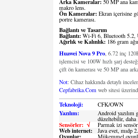
Arka Kameralar:
50 MP ana kame
makro lens.
Ön Kameralar:
Ekran içerisine g
portre kamerası.
Bağlantı ve Tasarım
Bağlantı:
Wi-Fi 6, Bluetooth 5.2,
Ağırlık ve Kalınlık:
186 gram ağır
Huawei Nova 9 Pro
, 6.72 inç 12
işlemcisi ve 100W hızlı şarj deste
çift ön kamerası ve 50 MP ana arka 
Not
: Cihaz hakkında detaylı incel
Cepfabrika.Com
web sitesi üzerin
Teknoloji:
CFK
/
O
WN
Yazılım:
Android yazılım gü
düzeltebilir, daha 
Sensörler: √
Parmak izi sensör
Web internet:
Java evet, mıdp 2
Oyunlar:
Mükemmel oyunlar