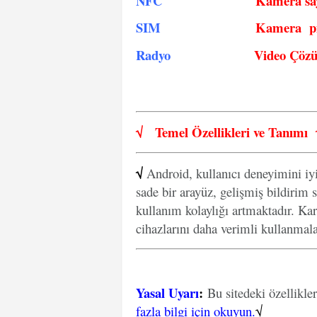
NFC
Kamera say
SIM
Kamera pi
Radyo
Video Çöz
√
Temel Özellikleri ve
Tanımı
√
Android, kullanıcı deneyimini iy
sade bir arayüz, gelişmiş bildirim s
kullanım kolaylığı artmaktadır. Kar
cihazlarını daha verimli kullanmal
Yasal Uyarı
:
Bu sitedeki özellikle
fazla bilgi için okuyun.
√