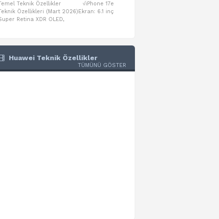
Temel Teknik Özellikler √iPhone 17e
Temel Teknik Özellikler √Mo
Teknik Özellikleri (Mart 2026)Ekran: 6.1 inç
Numaraları:A3461: 13-inç iPad Air 
Super Retina XDR OLED,
A3462: 13-inç iPad Air Wi-Fi + Cel
Huawei Teknik Özellikler
TÜMÜNÜ GÖSTER