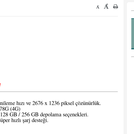
+
-
√
ileme hızı ve 2676 x 1236 piksel çözünürlük.
78G (4G)
28 GB / 256 GB depolama seçenekleri.
er hızlı şarj desteği.