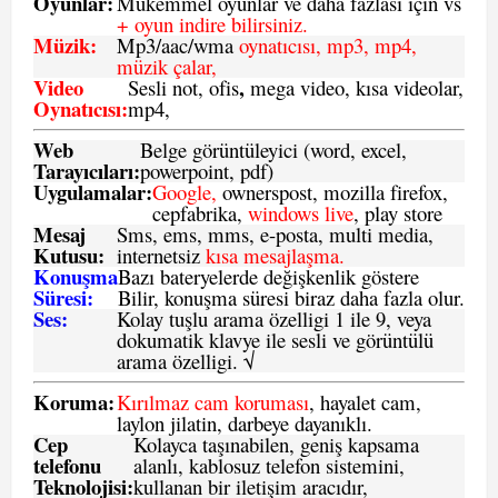
Oyunlar:
Mükemmel oyunlar ve daha fazlası için vs
+ oyun indire bilirsiniz.
Müzik:
Mp3/aac/wma
oynatıcısı, mp3, mp4,
müzik çalar,
Video
,
Sesli not, ofis
mega video, kısa videolar,
Oynatıcısı:
mp4,
Web
Belge görüntüleyici (word, excel,
Tarayıcıları:
powerpoint, pdf)
Uygulamalar:
Google,
ownerspost, mozilla firefox,
cepfabrika,
windows live
, play store
Mesaj
Sms
, ems, mms, e-posta, multi media,
Kutusu:
internetsiz
kısa mesajlaşma.
Konuşma
Bazı bateryelerde değişkenlik göstere
Süresi:
Bilir, konuşma süresi biraz daha fazla olur.
Ses:
Kolay tuşlu arama özelligi 1 ile 9, veya
dokumatik klavye ile sesli ve görüntülü
arama özelligi. √
Koruma:
Kırılmaz cam koruması
, hayalet cam,
laylon jilatin, darbeye dayanıklı.
Cep
Kolayca taşınabilen, geniş kapsama
telefonu
alanlı, kablosuz telefon sistemini,
Teknolojisi:
kullanan bir iletişim aracıdır,