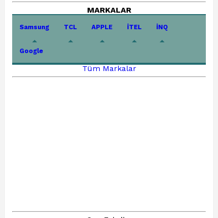
MARKALAR
Samsung
TCL
APPLE
İTEL
İNQ
Google
Tüm Markalar