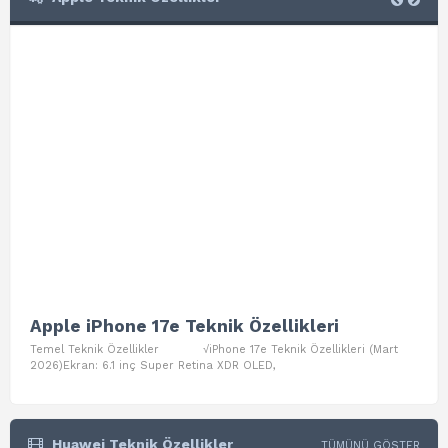
Apple iPhone 17e Teknik Özellikleri
App
Temel Teknik Özellikler √iPhone 17e Teknik Özellikleri (Mart
Teme
2026)Ekran: 6.1 inç Super Retina XDR OLED,
Air W
Huawei Teknik Özellikler
TÜMÜNÜ GÖSTER