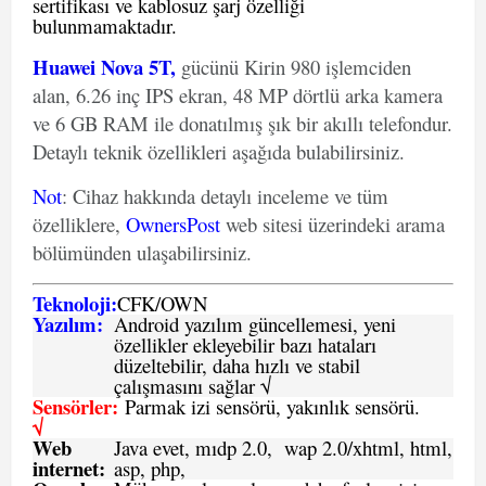
sertifikası ve kablosuz şarj özelliği
bulunmamaktadır.
Huawei Nova 5T,
gücünü Kirin 980 işlemciden
alan, 6.26 inç IPS ekran, 48 MP dörtlü arka kamera
ve 6 GB RAM ile donatılmış şık bir akıllı telefondur.
Detaylı teknik özellikleri aşağıda bulabilirsiniz.
Not
: Cihaz hakkında detaylı inceleme ve tüm
özelliklere,
OwnersPost
web sitesi üzerindeki arama
bölümünden ulaşabilirsiniz.
Teknoloji:
CFK
/
O
WN
Yazılım:
Android yazılım güncellemesi, yeni
özellikler ekleyebilir bazı hataları
düzeltebilir, daha hızlı ve stabil
çalışmasını sağlar √
Sensörler:
Parmak izi sensörü, yakınlık sensörü.
√
Web
Java evet, mıdp 2.0, wap 2.0/xhtml, html,
internet:
asp, php,