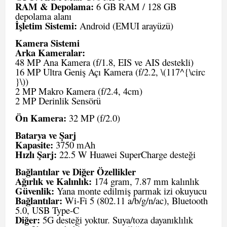
RAM & Depolama:
6 GB RAM / 128 GB
depolama alanı
İşletim Sistemi:
Android (EMUI arayüzü)
Kamera Sistemi
Arka Kameralar:
48 MP Ana Kamera (f/1.8, EIS ve AIS destekli)
16 MP Ultra Geniş Açı Kamera (f/2.2, \(117^{\circ
}\))
2 MP Makro Kamera (f/2.4, 4cm)
2 MP Derinlik Sensörü
Ön Kamera:
32 MP (f/2.0)
Batarya ve Şarj
Kapasite:
3750 mAh
Hızlı Şarj:
22.5 W Huawei SuperCharge desteği
Bağlantılar ve Diğer Özellikler
Ağırlık ve Kalınlık:
174 gram, 7.87 mm kalınlık
Güvenlik:
Yana monte edilmiş parmak izi okuyucu
Bağlantılar:
Wi-Fi 5 (802.11 a/b/g/n/ac), Bluetooth
5.0, USB Type-C
Diğer:
5G desteği yoktur. Suya/toza dayanıklılık