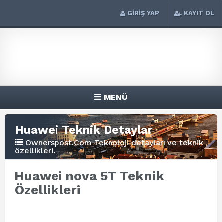
GİRİŞ YAP
KAYIT OL
MENÜ
Huawei Teknik Detaylar
Ownerspost.Com Teknoloji detayları ve teknik
özellikleri.
Huawei nova 5T Teknik
Özellikleri