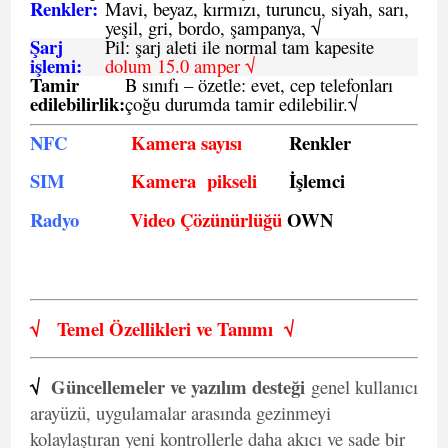
Renkler:
Mavi, beyaz, kırmızı, turuncu, siyah, sarı,
yeşil, gri, bordo, şampanya,
√
Şarj
Pil: şarj aleti ile normal tam kapesite
işlemi:
dolum 15.0 amper √
Tamir
B sınıfı – özetle:
evet, cep telefonları
edilebilirlik
:
çoğu durumda tamir edilebilir.
√
NFC
Kamera sayısı
Renkler
SIM
Kamera pikseli
İşlemci
Radyo
Video Çözünürlüğü
OWN
√
Temel Özellikleri ve
Tanımı
√
√
Güncellemeler ve yazılım desteği
genel kullanıcı
arayüzü, uygulamalar arasında gezinmeyi
kolaylaştıran yeni kontrollerle daha akıcı ve sade bir