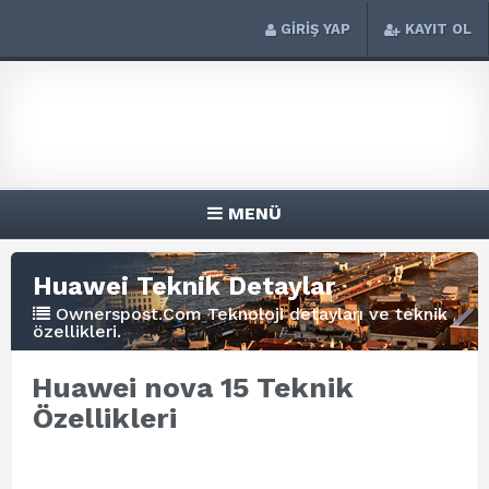
GİRİŞ YAP
KAYIT OL
MENÜ
Huawei Teknik Detaylar
Ownerspost.Com Teknoloji detayları ve teknik
özellikleri.
Huawei nova 15 Teknik
Özellikleri