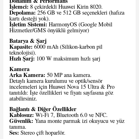
Donanım & Performans
İşlemci:
8 çekirdekli Huawei Kirin 8020.
Depolama:
256 GB ve 512 GB seçenekleri (hafıza
kartı desteği yok).
İşletim Sistemi:
HarmonyOS (Google Mobil
Hizmetler/GMS önyüklü gelmiyor)
Batarya & Şarj
Kapasite:
6000 mAh (Silikon-karbon pil
teknolojisi).
Hızlı Şarj:
100 W maksimum hızlı şarj
Kamera
Arka Kamera:
50 MP ana kamera.
Detaylı kamera kurulumu ve optik/sensör
incelemeleri için
Huawei Nova 15 Ultra & Pro
tanıtıldı: İşte özellikleri ve fiyatı
sayfasına göz
atabilirsiniz.
Bağlantı & Diğer Özellikler
Kablosuz:
Wi-Fi 7, Bluetooth 6.0 ve NFC.
Güvenlik:
Yana monte parmak izi okuyucu ve yüz
tanıma.
Ses:
Stereo çift hoparlör.