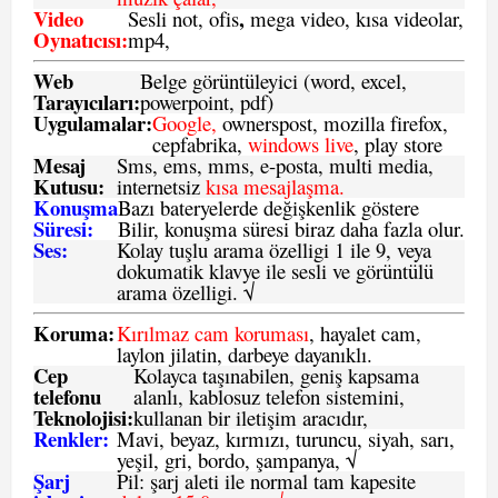
Video
,
Sesli not, ofis
mega video, kısa videolar,
Oynatıcısı:
mp4,
Web
Belge görüntüleyici (word, excel,
Tarayıcıları:
powerpoint, pdf)
Uygulamalar:
Google,
ownerspost, mozilla firefox,
cepfabrika,
windows live
, play store
Mesaj
Sms
, ems, mms, e-posta, multi media,
Kutusu:
internetsiz
kısa mesajlaşma.
Konuşma
Bazı bateryelerde değişkenlik göstere
Süresi:
Bilir, konuşma süresi biraz daha fazla olur.
Ses:
Kolay tuşlu arama özelligi 1 ile 9, veya
dokumatik klavye ile sesli ve görüntülü
arama özelligi. √
Koruma:
Kırılmaz cam koruması
, hayalet cam,
laylon jilatin, darbeye dayanıklı.
Cep
Kolayca taşınabilen, geniş kapsama
telefonu
alanlı, kablosuz telefon sistemini,
Teknolojisi:
kullanan bir iletişim aracıdır,
Renkler:
Mavi, beyaz, kırmızı, turuncu, siyah, sarı,
yeşil, gri, bordo, şampanya,
√
Şarj
Pil: şarj aleti ile normal tam kapesite