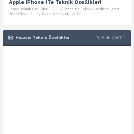
Apple iPhone 17e Teknik Özellikleri
App
Temel Teknik Özellikler √iPhone 17e Teknik Özellikleri (Mart
Teme
2026)Ekran: 6.1 inç Super Retina XDR OLED,
Air W
Huawei Teknik Özellikler
TÜMÜNÜ GÖSTER