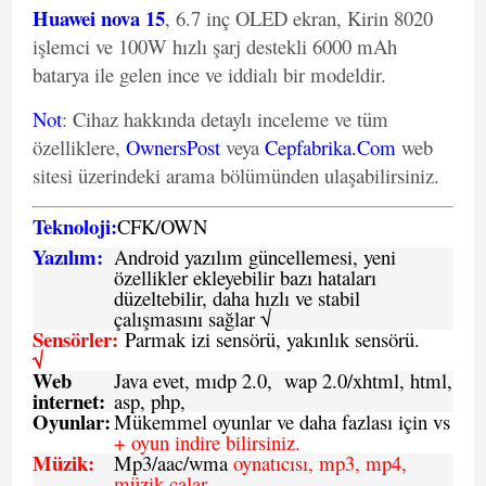
Huawei nova 15
, 6.7 inç OLED ekran, Kirin 8020
işlemci ve 100W hızlı şarj destekli 6000 mAh
batarya ile gelen ince ve iddialı bir modeldir.
Not
: Cihaz hakkında detaylı inceleme ve tüm
özelliklere,
OwnersPost
veya
Cepfabrika.Com
web
sitesi üzerindeki arama bölümünden ulaşabilirsiniz.
Teknoloji:
CFK
/
O
WN
Yazılım:
Android yazılım güncellemesi, yeni
özellikler ekleyebilir bazı hataları
düzeltebilir, daha hızlı ve stabil
çalışmasını sağlar √
Sensörler:
Parmak izi sensörü, yakınlık sensörü.
√
Web
Java evet, mıdp 2.0, wap 2.0/xhtml, html,
internet:
asp, php,
Oyunlar:
Mükemmel oyunlar ve daha fazlası için vs
+ oyun indire bilirsiniz.
Müzik:
Mp3/aac/wma
oynatıcısı, mp3, mp4,
müzik çalar,