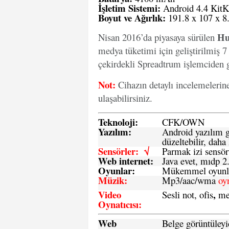
İşletim Sistemi:
Android 4.4 KitK
Boyut ve Ağırlık:
191.8 x 107 x 
Hu
Nisan 2016’da piyasaya sürülen
medya tüketimi için geliştirilmiş 7
çekirdekli Spreadtrum işlemciden g
Not:
Cihazın detaylı incelemelerin
ulaşabilirsiniz.
Teknoloji:
CFK
/
O
WN
Yazılım:
Android yazılım gü
düzeltebilir, daha 
Sensörler: √
Parmak izi sensör
Web internet:
Java evet, mıdp 2
Oyunlar:
Mükemmel oyunlar
Müzik:
Mp3/aac/wma
oy
Video
,
Sesli not, ofis
me
Oynatıcısı:
Web
Belge görüntüleyi