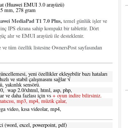
at (Huawei EMUI 3.0 arayüzü)
8.5 mm, 278 gram
awei MediaPad T1 7.0 Plus,
temel günlük işler ve
 inç IPS ekrana sahip kompakt bir tablettir. Dört
üç alır ve EMUI arayüzü ile desteklenir.
e ve tüm özellik listesine OwnersPost sayfasından
ncellemesi, yeni özellikler ekleyebilir bazı hataları
hızlı ve stabil çalışmasını sağlar √
ü, yakınlık sensörü.
.0, wap 2.0/xhtml, html, asp, php,
 ve daha fazlası için vs
+ oyun indire bilirsiniz.
natıcısı, mp3, mp4, müzik çalar,
ga video, kısa videolar, mp4,
ci (word, excel, powerpoint, pdf)