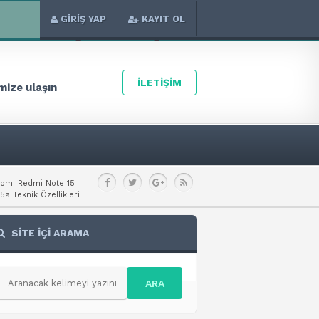
GİRİŞ YAP
KAYIT OL
İLETİŞİM
ize ulaşın
aomi Redmi Note 15
a Teknik Özellikleri
SİTE İÇİ ARAMA
ARA