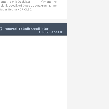
Temel Teknik Özellikler √iPhone 17e
Temel Teknik Özellikler √Mo
Teknik Özellikleri (Mart 2026)Ekran: 6.1 inç
Numaraları:A3461: 13-inç iPad Air 
Super Retina XDR OLED,
A3462: 13-inç iPad Air Wi-Fi + Cel
Huawei Teknik Özellikler
TÜMÜNÜ GÖSTER