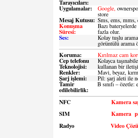
Tarayıcıları:
Uygulamalar:
Google,
ownerspos
store
Mesaj Kutusu:
Sms
, ems, mms, e
Konuşma
Bazı bateryelerde
Süresi:
fazla olur.
Ses:
Kolay tuşlu arama 
görüntülü arama ö
Koruma:
Kırılmaz cam ko
Cep telefonu
Kolayca taşınabile
Teknolojisi:
kullanan bir iletiş
Renkler:
Mavi, beyaz, kırmı
Şarj işlemi:
Pil: şarj aleti il
Tamir
B sınıfı – özetle:
e
edilebilirlik
:
NFC
Kamera say
SIM
Kamera pi
Radyo
Video Çöz