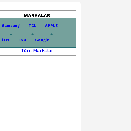
MARKALAR
Samsung
TCL
APPLE
İTEL
İNQ
Google
Tüm Markalar