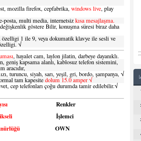
t, mozilla firefox, cepfabrika,
windows live
, play
-posta, multi media, internetsiz
kısa mesajlaşma.
 değişkenlik göstere Bilir, konuşma süresi biraz daha
özelligi 1 ile 9, veya dokumatik klavye ile sesli ve
zelligi. √
ruması
, hayalet cam, laylon jilatin, darbeye dayanıklı.
n, geniş kapsama alanlı, kablosuz telefon sistemini,
im aracıdır,
zı, turuncu, siyah, sarı, yeşil, gri, bordo, şampanya,
√
e normal tam kapesite
dolum 15.0 amper √
vet, cep telefonları çoğu durumda tamir edilebilir.
√
ısı
Renkler
kseli
İşlemci
ünürlüğü
OWN