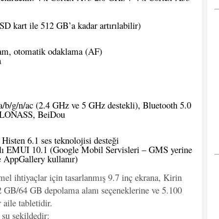
 kart ile 512 GB’a kadar artırılabilir)
ram, otomatik odaklama (AF)
m
/b/g/n/ac (2.4 GHz ve 5 GHz destekli), Bluetooth 5.0
LONASS, BeiDou
Histen 6.1 ses teknolojisi desteği
lı EMUI 10.1 (Google Mobil Servisleri – GMS yerine
 AppGallery kullanır)
mel ihtiyaçlar için tasarlanmış 9.7 inç ekrana, Kirin
 GB/64 GB depolama alanı seçeneklerine ve 5.100
aile tabletidir.
 şu şekildedir: