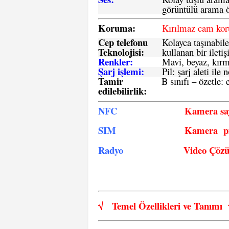
görüntülü arama ö
Koruma:
Kırılmaz cam ko
Cep telefonu
Kolayca taşınabile
Teknolojisi:
kullanan bir iletiş
Renkler:
Mavi, beyaz, kırmı
Şarj işlemi:
Pil: şarj aleti il
Tamir
B sınıfı – özetle:
e
edilebilirlik
:
NFC
Kamera say
SIM
Kamera pi
Radyo
Video Çöz
√
Temel Özellikleri ve
Tanımı