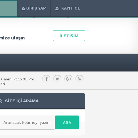
GİRİŞ YAP
KAYIT OL
İLETİŞİM
ize ulaşın
Xiaomi Poco X8 Pro
leri
SİTE İÇİ ARAMA
ARA