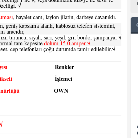
zelligi. √
ruması
, hayalet cam, laylon jilatin, darbeye dayanıklı.
n, geniş kapsama alanlı, kablosuz telefon sistemini,
im aracıdır,
zı, turuncu, siyah, sarı, yeşil, gri, bordo, şampanya,
√
e normal tam kapesite
dolum 15.0 amper √
vet, cep telefonları çoğu durumda tamir edilebilir.
√
ısı
Renkler
kseli
İşlemci
ünürlüğü
OWN
√