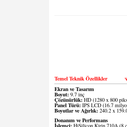
Temel Teknik Özellikler
Ekran ve Tasarım
Boyut:
9.7 inç
Çözünürlük:
HD (1280 x 800 piks
Panel Türü:
IPS LCD (16.7 milyon
Boyutlar ve Ağırlık:
240.2 x 159.
Donanım ve Performans
İşlemci:
HiSilicon Kirin 710A (8 