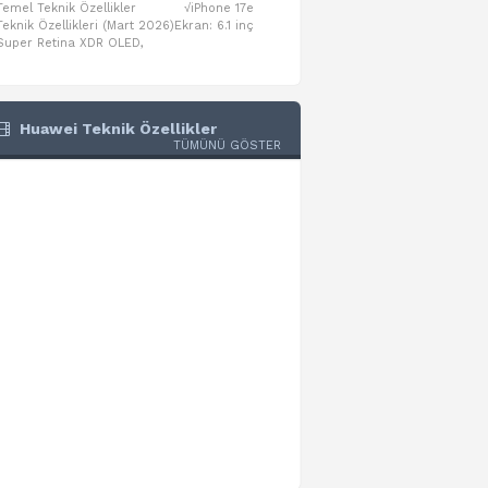
Temel Teknik Özellikler √iPhone 17e
Temel Teknik Özellikler √Mo
Teknik Özellikleri (Mart 2026)Ekran: 6.1 inç
Numaraları:A3461: 13-inç iPad Air 
Super Retina XDR OLED,
A3462: 13-inç iPad Air Wi-Fi + Cel
Huawei Teknik Özellikler
TÜMÜNÜ GÖSTER