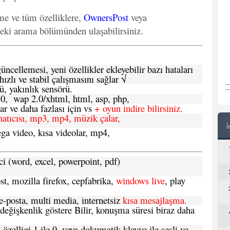
eme ve tüm özelliklere,
OwnersPost
veya
deki arama bölümünden ulaşabilirsiniz.
ncellemesi, yeni özellikler ekleyebilir bazı hataları
hızlı ve stabil çalışmasını sağlar √
ü, yakınlık sensörü.
.0, wap 2.0/xhtml, html, asp, php,
 ve daha fazlası için vs
+ oyun indire bilirsiniz.
natıcısı, mp3, mp4, müzik çalar,
ga video, kısa videolar, mp4,
ci (word, excel, powerpoint, pdf)
t, mozilla firefox, cepfabrika,
windows live
, play
-posta, multi media, internetsiz
kısa mesajlaşma.
 değişkenlik göstere Bilir, konuşma süresi biraz daha
özelligi 1 ile 9, veya dokumatik klavye ile sesli ve