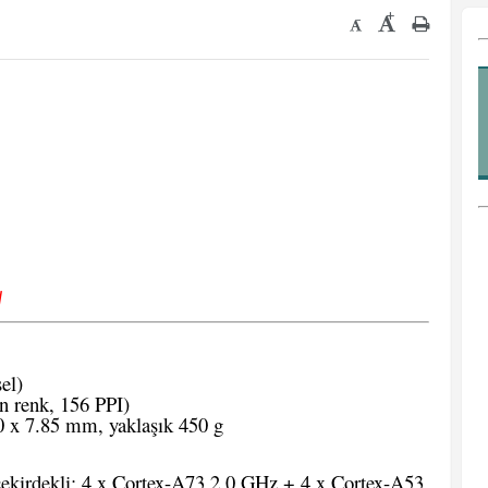
+
-
√
el)
 renk, 156 PPI)
0 x 7.85 mm, yaklaşık 450 g
çekirdekli: 4 x Cortex-A73 2.0 GHz + 4 x Cortex-A53