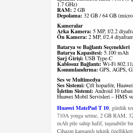
1.7 GHz)
RAM:
2 GB
Depolama:
32 GB / 64 GB (microSD
Kameralar
Arka Kamera:
5 MP, f/2.2 diyaf
Ön Kamera:
2 MP, f/2.4 diyafra
Batarya ve Bağlantı Seçenekleri
Batarya Kapasitesi:
5.100 mAh
Şarj Girişi:
USB Type-C
Kablosuz Bağlantı:
Wi-Fi 802.11a
Konumlandırma:
GPS, AGPS, G
Ses ve Multimedya
Ses Sistemi:
Çift hoparlör, Huawei 
İşletim Sistemi:
Android 10 taban
Huawei Mobil Servisleri – HMS ve
Huawei MatePad T 10
, günlük te
710A yonga setine, 2 GB RAM, 32
mAh pile sahip hafif, taşınabilir bir 
Cihazın kapsamlı teknik özellikleri