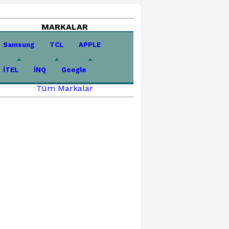
MARKALAR
Samsung
TCL
APPLE
İTEL
İNQ
Google
Tüm Markalar