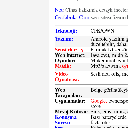
Not
: Cihaz hakkında detaylı incel
Cepfabrika.Com
web sitesi üzerin
Teknoloji:
CFK
/
O
WN
Yazılım:
Android yazılım gü
düzeltebilir, daha 
Sensörler: √
Parmak izi sensör
Web internet:
Java evet, mıdp 2
Oyunlar:
Mükemmel oyunlar
Müzik:
Mp3/aac/wma
oy
Video
,
Sesli not, ofis
me
Oynatıcısı:
Web
Belge görüntüleyi
Tarayıcıları:
Uygulamalar:
Google,
ownerspos
store
Mesaj Kutusu:
Sms
, ems, mms, e
Konuşma
Bazı bateryelerde
Süresi:
fazla olur.
Ses:
Kolay tuşlu arama 