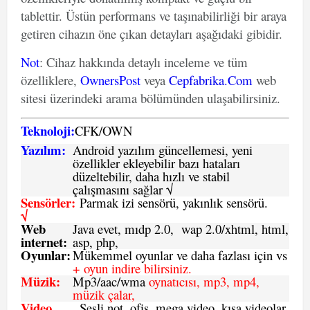
tablettir. Üstün performans ve taşınabilirliği bir araya
getiren cihazın öne çıkan detayları aşağıdaki gibidir.
Not
: Cihaz hakkında detaylı inceleme ve tüm
özelliklere,
OwnersPost
veya
Cepfabrika.Com
web
sitesi üzerindeki arama bölümünden ulaşabilirsiniz.
Teknoloji:
CFK
/
O
WN
Yazılım:
Android yazılım güncellemesi, yeni
özellikler ekleyebilir bazı hataları
düzeltebilir, daha hızlı ve stabil
çalışmasını sağlar √
Sensörler:
Parmak izi sensörü, yakınlık sensörü.
√
Web
Java evet, mıdp 2.0, wap 2.0/xhtml, html,
internet:
asp, php,
Oyunlar:
Mükemmel oyunlar ve daha fazlası için vs
+ oyun indire bilirsiniz.
Müzik:
Mp3/aac/wma
oynatıcısı, mp3, mp4,
müzik çalar,
Video
,
Sesli not, ofis
mega video, kısa videolar,