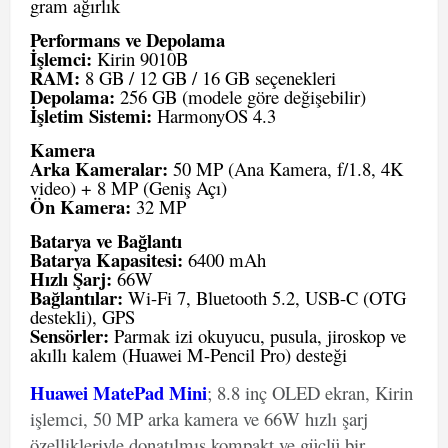
gram ağırlık
Performans ve Depolama
İşlemci:
Kirin 9010B
RAM:
8 GB / 12 GB / 16 GB seçenekleri
Depolama:
256 GB (modele göre değişebilir)
İşletim Sistemi:
HarmonyOS 4.3
Kamera
Arka Kameralar:
50 MP (Ana Kamera, f/1.8, 4K
video) + 8 MP (Geniş Açı)
Ön Kamera:
32 MP
Batarya ve Bağlantı
Batarya Kapasitesi:
6400 mAh
Hızlı Şarj:
66W
Bağlantılar:
Wi-Fi 7, Bluetooth 5.2, USB-C (OTG
destekli), GPS
Sensörler:
Parmak izi okuyucu, pusula, jiroskop ve
akıllı kalem (Huawei M-Pencil Pro) desteği
Huawei MatePad Mini
; 8.8 inç OLED ekran, Kirin
işlemci, 50 MP arka kamera ve 66W hızlı şarj
özellikleriyle donatılmış kompakt ve güçlü bir