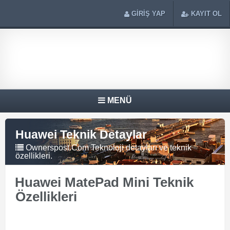
GİRİŞ YAP
KAYIT OL
MENÜ
Huawei Teknik Detaylar
Ownerspost.Com Teknoloji detayları ve teknik
özellikleri.
Huawei MatePad Mini Teknik
Özellikleri