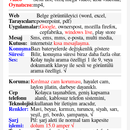
Oynatıcısı:
mp4,
Web
Belge görüntüleyici (word, excel,
Tarayıcıları:
powerpoint, pdf)
Uygulamalar:
Google,
ownerspost, mozilla firefox,
cepfabrika,
windows live
, play store
Mesaj
Sms
, ems, mms, e-posta, multi media,
Kutusu:
internetsiz
kısa mesajlaşma.
Konuşma
Bazı bateryelerde değişkenlik göstere
Süresi:
Bilir, konuşma süresi biraz daha fazla olur.
Ses:
Kolay tuşlu arama özelligi 1 ile 9, veya
dokumatik klavye ile sesli ve görüntülü
arama özelligi. √
Koruma:
Kırılmaz cam koruması
, hayalet cam,
laylon jilatin, darbeye dayanıklı.
Cep
Kolayca taşınabilen, geniş kapsama
telefonu
alanlı, kablosuz telefon sistemini,
Teknolojisi:
kullanan bir iletişim aracıdır,
Renkler:
Mavi, beyaz, kırmızı, turuncu, siyah, sarı,
yeşil, gri, bordo, şampanya,
√
Şarj
Pil: şarj aleti ile normal tam kapesite
işlemi:
dolum 15.0 amper √