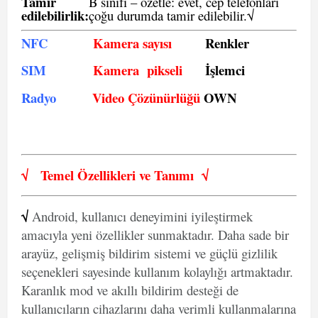
Tamir
B sınıfı – özetle:
evet, cep telefonları
edilebilirlik
:
çoğu durumda tamir edilebilir.
√
NFC
Kamera sayısı
Renkler
SIM
Kamera pikseli
İşlemci
Radyo
Video Çözünürlüğü
OWN
√
Temel Özellikleri ve
Tanımı
√
√
Android, kullanıcı deneyimini iyileştirmek
amacıyla yeni özellikler sunmaktadır. Daha sade bir
arayüz, gelişmiş bildirim sistemi ve güçlü gizlilik
seçenekleri sayesinde kullanım kolaylığı artmaktadır.
Karanlık mod ve akıllı bildirim desteği de
kullanıcıların cihazlarını daha verimli kullanmalarına