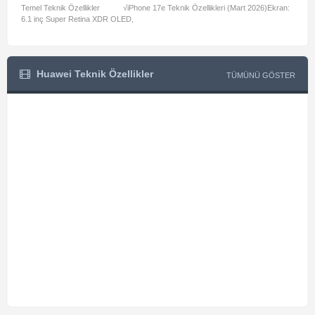
Temel Teknik Özellikler √iPhone 17e Teknik Özellikleri (Mart 2026)Ekran:
Temel
6.1 inç Super Retina XDR OLED,
A3462:
Huawei Teknik Özellikler
TÜMÜNÜ GÖSTER