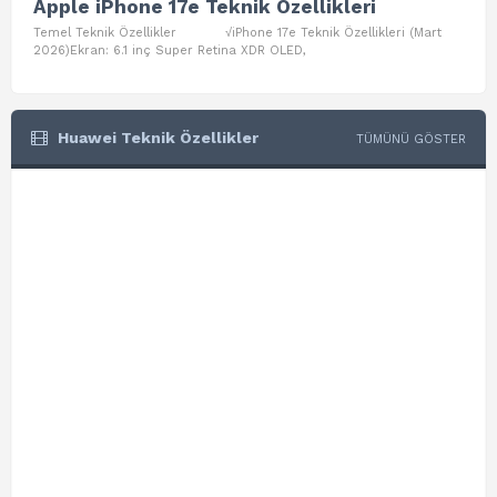
Apple iPhone 17e Teknik Özellikleri
App
Temel Teknik Özellikler √iPhone 17e Teknik Özellikleri (Mart
Teme
2026)Ekran: 6.1 inç Super Retina XDR OLED,
Air W
Huawei Teknik Özellikler
TÜMÜNÜ GÖSTER