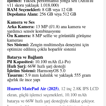
İşlemci:
Yüksek performanslı yonga seti (AnTuTu
v11 skoru yaklaşık 1.018.000)
RAM Seçenekleri:
8 GB veya 12 GB
Depolama Alanı:
256 GB veya 512 GB
Kamera ve Ses
Arka Kamera:
13 MP (f/1.8) ana kamera ve
yardımcı sensör kombinasyonu
Ön Kamera:
8 MP selfie ve görüntülü görüşme
kamerası
Ses Sistemi:
Zengin multimedya deneyimi için
optimize edilmiş çoklu hoparlör sistemi
Batarya ve Bağlantı
Pil Kapasitesi:
10.100 mAh (Li-Po)
Hızlı Şarj:
66W hızlı şarj desteği
İşletim Sistemi:
HarmonyOS 5.0
Tasarım:
5.9 mm kalınlık ve yaklaşık 555 gram
ağırlık ile ince yapı
Huawei MatePad Air (2025)
, 12 inç 2.8K IPS LCD
ekran, güçlü işlemci seçenekleri, 10.100 mAh
batarya ve 66W hızlı şarj desteğiyle dikkat çekiyor.