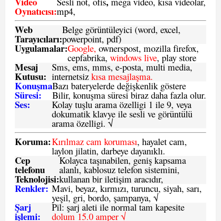
Video
,
Sesli not, ofis
mega video, kısa videolar,
Oynatıcısı:
mp4,
Web
Belge görüntüleyici (word, excel,
Tarayıcıları:
powerpoint, pdf)
Uygulamalar:
Google,
ownerspost, mozilla firefox,
cepfabrika,
windows live
, play store
Mesaj
Sms
, ems, mms, e-posta, multi media,
Kutusu:
internetsiz
kısa mesajlaşma.
Konuşma
Bazı bateryelerde değişkenlik göstere
Süresi:
Bilir, konuşma süresi biraz daha fazla olur.
Ses:
Kolay tuşlu arama özelligi 1 ile 9, veya
dokumatik klavye ile sesli ve görüntülü
arama özelligi. √
Koruma:
Kırılmaz cam koruması
, hayalet cam,
laylon jilatin, darbeye dayanıklı.
Cep
Kolayca taşınabilen, geniş kapsama
telefonu
alanlı, kablosuz telefon sistemini,
Teknolojisi:
kullanan bir iletişim aracıdır,
Renkler:
Mavi, beyaz, kırmızı, turuncu, siyah, sarı,
yeşil, gri, bordo, şampanya,
√
Şarj
Pil: şarj aleti ile normal tam kapesite
işlemi:
dolum 15.0 amper √