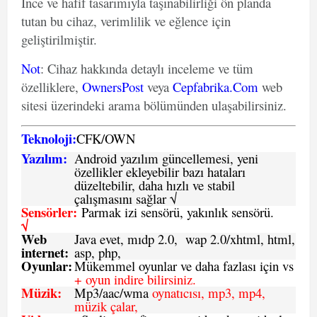
İnce ve hafif tasarımıyla taşınabilirliği ön planda
tutan bu cihaz, verimlilik ve eğlence için
geliştirilmiştir.
Not
: Cihaz hakkında detaylı inceleme ve tüm
özelliklere,
OwnersPost
veya
Cepfabrika.Com
web
sitesi üzerindeki arama bölümünden ulaşabilirsiniz.
Teknoloji:
CFK
/
O
WN
Yazılım:
Android yazılım güncellemesi, yeni
özellikler ekleyebilir bazı hataları
düzeltebilir, daha hızlı ve stabil
çalışmasını sağlar √
Sensörler:
Parmak izi sensörü, yakınlık sensörü.
√
Web
Java evet, mıdp 2.0, wap 2.0/xhtml, html,
internet:
asp, php,
Oyunlar:
Mükemmel oyunlar ve daha fazlası için vs
+ oyun indire bilirsiniz.
Müzik:
Mp3/aac/wma
oynatıcısı, mp3, mp4,
müzik çalar,