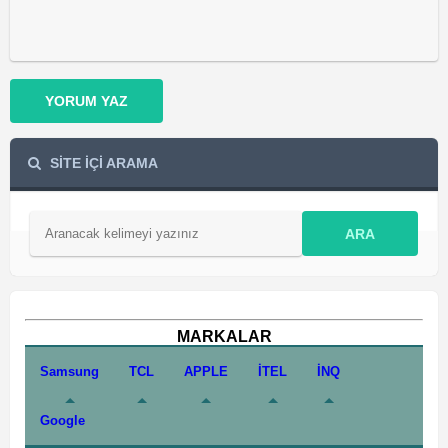
YORUM YAZ
SİTE İÇİ ARAMA
ARA
MARKALAR
Samsung
TCL
APPLE
İTEL
İNQ
Google