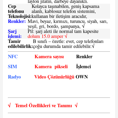
laylon jilatin, darbeye dayanıklı.
Cep
Kolayca taşınabilen, geniş kapsama
telefonu
alanlı, kablosuz telefon sistemini,
Teknolojisi:
kullanan bir iletişim aracıdır,
Renkler:
Mavi, beyaz, kırmızı, turuncu, siyah, sarı,
yeşil, gri, bordo, şampanya,
√
Şarj
Pil: şarj aleti ile normal tam kapesite
işlemi:
dolum 15.0 amper √
Tamir
B sınıfı – özetle:
evet, cep telefonları
edilebilirlik
:
çoğu durumda tamir edilebilir.
√
NFC
Kamera sayısı
Renkler
SIM
Kamera pikseli
İşlemci
Radyo
Video Çözünürlüğü
OWN
√
Temel Özellikleri ve
Tanımı
√