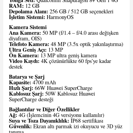
RAM:
12 GB
Depolama Alanı:
256 GB / 512 GB seçenekleri
İşletim Sistemi:
HarmonyOS
Kamera Sistemi
Ana Kamera:
50 MP (f/1.4 – f/4.0 arası değişken
diyafram, OIS)
Telefoto Kamera:
48 MP (3.5x optik yakınlaştırma)
Ultra Geniş Açı:
13 MP
Ön Kamera:
13 MP ultra geniş kamera
Video Kaydı:
4K çözünürlükte 60 fps’ye kadar
destek
Batarya ve Şarj
Kapasite:
4700 mAh
Hızlı Şarj:
66W Huawei SuperCharge
Kablosuz Şarj:
50W Kablosuz Huawei
SuperCharge desteği
Bağlantılar ve Diğer Özellikler
Ağ:
4G (İşlemcinin 4G versiyonu kullanılır)
Suya ve Toza Dayanıklılık:
IP68 sertifikası
Güvenlik:
Ekran altı parmak izi okuyucu ve 3D yüz
tanıma