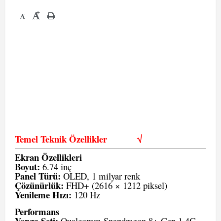
+
-
Temel Teknik Özellikler
√
Ekran Özellikleri
Boyut:
6.74 inç
Panel Türü:
OLED, 1 milyar renk
Çözünürlük:
FHD+ (2616 × 1212 piksel)
Yenileme Hızı:
120 Hz
Performans
Yonga Seti:
Qualcomm Snapdragon 8+ Gen 1 4G