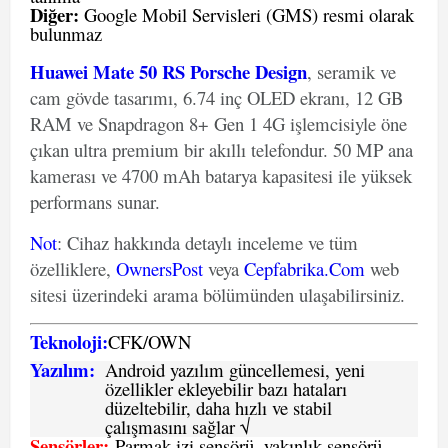
Diğer:
Google Mobil Servisleri (GMS) resmi olarak
bulunmaz
Huawei Mate 50 RS Porsche Design
, seramik ve
cam gövde tasarımı, 6.74 inç OLED ekranı, 12 GB
RAM ve Snapdragon 8+ Gen 1 4G işlemcisiyle öne
çıkan ultra premium bir akıllı telefondur. 50 MP ana
kamerası ve 4700 mAh batarya kapasitesi ile yüksek
performans sunar.
Not
: Cihaz hakkında detaylı inceleme ve tüm
özelliklere,
OwnersPost
veya
Cepfabrika.Com
web
sitesi üzerindeki arama bölümünden ulaşabilirsiniz.
Teknoloji:
CFK
/
O
WN
Yazılım:
Android yazılım güncellemesi, yeni
özellikler ekleyebilir bazı hataları
düzeltebilir, daha hızlı ve stabil
çalışmasını sağlar √
Sensörler:
Parmak izi sensörü, yakınlık sensörü.