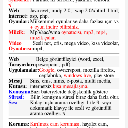
√
Web
Java evet, mıdp 2.0, wap 2.0/xhtml, html,
internet:
asp, php,
Oyunlar:
Mükemmel oyunlar ve daha fazlası için vs
+ oyun indire bilirsiniz.
Müzik:
Mp3/aac/wma
oynatıcısı, mp3, mp4,
müzik çalar,
Video
,
Sesli not, ofis
mega video, kısa videolar,
Oynatıcısı:
mp4,
Web
Belge görüntüleyici (word, excel,
Tarayıcıları:
powerpoint, pdf)
Uygulamalar:
Google,
ownerspost, mozilla firefox,
cepfabrika,
windows live
, play store
Mesaj
Sms
, ems, mms, e-posta, multi media,
Kutusu:
internetsiz
kısa mesajlaşma.
Konuşma
Bazı bateryelerde değişkenlik göstere
Süresi:
Bilir, konuşma süresi biraz daha fazla olur.
Ses:
Kolay tuşlu arama özelligi 1 ile 9, veya
dokumatik klavye ile sesli ve görüntülü
arama özelligi. √
Koruma:
Kırılmaz cam koruması
, hayalet cam,