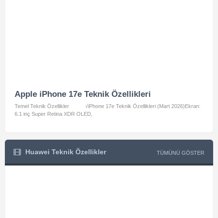
Apple iPhone 17e Teknik Özellikleri
App
Temel Teknik Özellikler √iPhone 17e Teknik Özellikleri (Mart 2026)Ekran:
Temel
6.1 inç Super Retina XDR OLED,
A3462:
Huawei Teknik Özellikler
TÜMÜNÜ GÖSTER