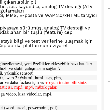
çıkarılabilir pil
cı, ses kaydedici, analog TV desteği (ATV
ygulamaları
, MMS, E-posta ve WAP 2.0/xHTML tarayıcı
 piyasaya sürülmüş, analog TV desteği ve
 odaklanan bir tuşlu (feature) cep
aylı bilgi ve test verilerine ulaşmak için
Cepfabrika
platformunu ziyaret
ncellemesi, yeni özellikler ekleyebilir bazı hataları
hızlı ve stabil çalışmasını sağlar √
ü, yakınlık sensörü.
.0, wap 2.0/xhtml, html, asp, php,
 ve daha fazlası için vs
+ oyun indire bilirsiniz.
natıcısı, mp3, mp4, müzik çalar,
ga video, kısa videolar, mp4,
ci (word, excel, powerpoint, pdf)