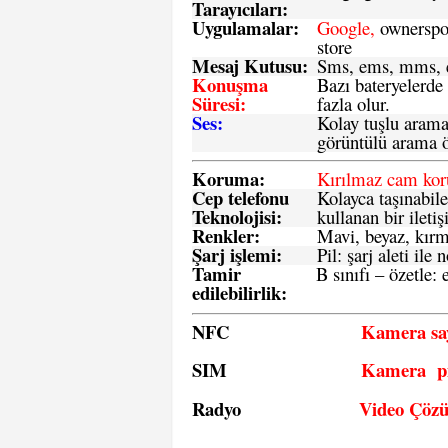
Tarayıcıları:
Uygulamalar:
Google,
ownerspos
store
Mesaj Kutusu:
Sms
, ems, mms, e
Konuşma
Bazı bateryelerde
Süresi:
fazla olur.
Ses:
Kolay tuşlu arama 
görüntülü arama ö
Koruma:
Kırılmaz cam ko
Cep telefonu
Kolayca taşınabile
Teknolojisi:
kullanan bir iletiş
Renkler:
Mavi, beyaz, kırmı
Şarj işlemi:
Pil: şarj aleti il
Tamir
B sınıfı – özetle:
e
edilebilirlik
:
NFC
Kamera say
SIM
Kamera pi
Radyo
Video Çöz