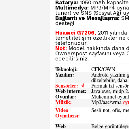
Batarya:
1050 mAh kapasiteli 
Multimedya:
MP3/MP4 oynatı
tuner) ve SNS (Sosyal Ağ) u
Bağlantı ve Mesajlaşma:
SMS
desteği
Huawei G7206,
2011 yılında
temel iletişim özelliklerine
telefonudur.
Not:
Model hakkında daha det
Ownerspost
sayfasını veya
edebilirsiniz.
Teknoloji:
CFK
/
O
WN
Yazılım:
Android yazılım gü
düzeltebilir, daha 
Sensörler: √
Parmak izi sensör
Web internet:
Java evet, mıdp 2
Oyunlar:
Mükemmel oyunlar
Müzik:
Mp3/aac/wma
oy
Video
,
Sesli not, ofis
me
Oynatıcısı:
Web
Belge görüntüleyi