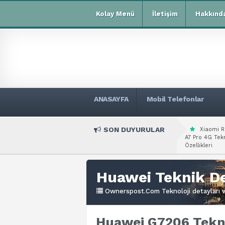
Kolay Menü
İletişim
Hakkınd
ANASAYFA
Mobil Telefonlar
SON DUYURULAR
Xiaomi R
A7 Pro 4G Tekn
Özellikleri
Huawei Teknik De
Ownerspost.Com Teknoloji detayları ve
Huawei G7206 Tekni