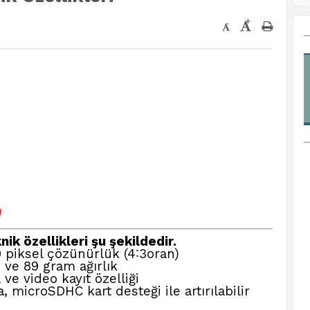
+
-
√
ik özellikleri şu şekildedir.
0 piksel çözünürlük (
4∶3
oran)
 ve 89 gram ağırlık
ve video kayıt özelliği
, microSDHC kart desteği ile artırılabilir