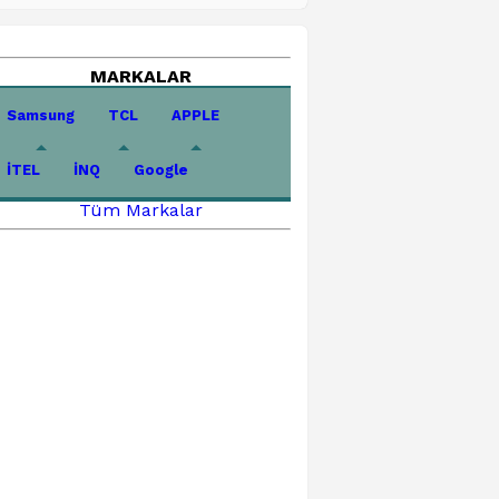
MARKALAR
Samsung
TCL
APPLE
İTEL
İNQ
Google
Tüm Markalar