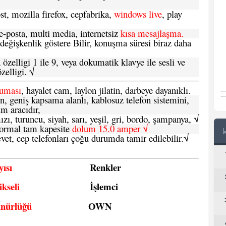
t, mozilla firefox, cepfabrika,
windows live
, play
-posta, multi media, internetsiz
kısa mesajlaşma.
 değişkenlik göstere Bilir, konuşma süresi biraz daha
özelligi 1 ile 9, veya dokumatik klavye ile sesli ve
zelligi. √
ruması
, hayalet cam, laylon jilatin, darbeye dayanıklı.
n, geniş kapsama alanlı, kablosuz telefon sistemini,
im aracıdır,
zı, turuncu, siyah, sarı, yeşil, gri, bordo, şampanya,
√
e normal tam kapesite
dolum 15.0 amper √
vet, cep telefonları çoğu durumda tamir edilebilir.
√
ısı
Renkler
kseli
İşlemci
ünürlüğü
OWN