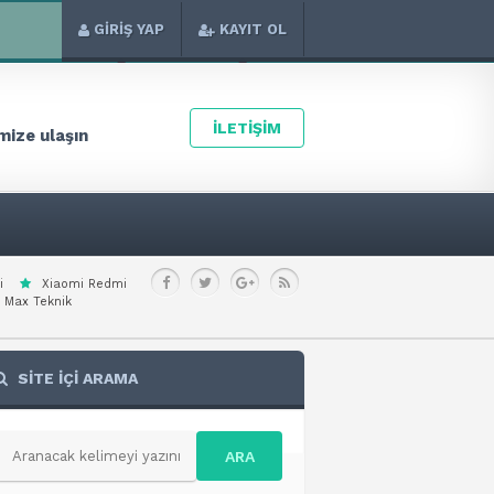
GİRİŞ YAP
KAYIT OL
İLETİŞİM
ize ulaşın
i
Xiaomi Redmi
 Max Teknik
SİTE İÇİ ARAMA
ARA