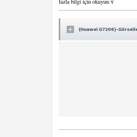
fazla bilgi için okuyun.√
(Huawei G7206)-Görselle