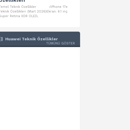
Özellikleri
Teknik Özellikleri
Temel Teknik Özellikler √iPhone 17e
Temel Teknik Özellikler √Mo
Teknik Özellikleri (Mart 2026)Ekran: 6.1 inç
Numaraları:A3461: 13-inç iPad Air 
Super Retina XDR OLED,
A3462: 13-inç iPad Air Wi-Fi + Cel
Huawei Teknik Özellikler
TÜMÜNÜ GÖSTER