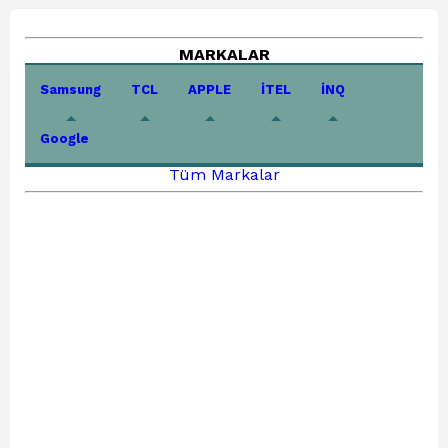
MARKALAR
Samsung
TCL
APPLE
İTEL
İNQ
Google
Tüm Markalar