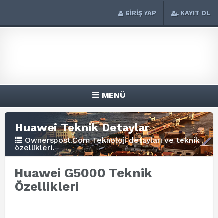
GİRİŞ YAP
KAYIT OL
MENÜ
Huawei Teknik Detaylar
Ownerspost.Com Teknoloji detayları ve teknik
özellikleri.
Huawei G5000 Teknik
Özellikleri