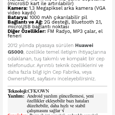
(microSD kart ile artırılabilir)
Kamera:
1.3 Megapiksel arka kamera (VGA
video kaydı)
Batarya:
1000 mAh çıkarılabilir pil
Bağlantı ve Ağ:
2G desteği, Bluetooth 2.1,
microUSB bağlantı noktası
Diğer Özellikler:
FM Radyo, MP3 çalar, el
feneri
2012 yılında piyasaya sürülen
Huawei
G5000
, özellikle temel iletişim ihtiyaçlarına
odaklanan, tuş takımlı ve kompakt bir cep
telefonudur. Ayrıntılı teknik özelliklerini ve
daha fazla bilgi için
Cep Fabrika, veya
OwnersPost,
sayfasını inceleyebilirsiniz.
Teknoloji:
CFK
/
O
WN
Yazılım:
Android yazılım güncellemesi, yeni
özellikler ekleyebilir bazı hataları
düzeltebilir, daha hızlı ve stabil
çalışmasını sağlar √