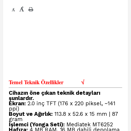
+
-
Temel Teknik Özellikler
√
Cihazın öne çıkan teknik detayları
şunlardır.
Ekran:
2.0 inç TFT (176 x 220 piksel, ~141
ppi)
Boyut ve Ağırlık:
113.8 x 52.6 x 15 mm | 87
gram
İşlemci (Yonga Seti):
Mediatek MT6252
Hafıza:
4 MB RAM, 16 MB dahili depolama