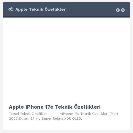
Apple Teknik Özellikler
Apple iPhone 17e Teknik Özellikleri
App
Temel Teknik Özellikler √iPhone 17e Teknik Özellikleri (Mart
Teme
2026)Ekran: 6.1 inç Super Retina XDR OLED,
Air W