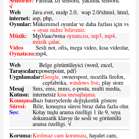
Sensörler:
Parmak izi sensörü, yakınlık sensörü.
√
Web
Java evet, mıdp 2.0, wap 2.0/xhtml, html,
internet:
asp, php,
Oyunlar:
Mükemmel oyunlar ve daha fazlası için vs
+ oyun indire bilirsiniz.
Müzik:
Mp3/aac/wma
oynatıcısı, mp3, mp4,
müzik çalar,
Video
,
Sesli not, ofis
mega video, kısa videolar,
Oynatıcısı:
mp4,
Web
Belge görüntüleyici (word, excel,
Tarayıcıları:
powerpoint, pdf)
Uygulamalar:
Google,
ownerspost, mozilla firefox,
cepfabrika,
windows live
, play store
Mesaj
Sms
, ems, mms, e-posta, multi media,
Kutusu:
internetsiz
kısa mesajlaşma.
Konuşma
Bazı bateryelerde değişkenlik göstere
Süresi:
Bilir, konuşma süresi biraz daha fazla olur.
Ses:
Kolay tuşlu arama özelligi 1 ile 9, veya
dokumatik klavye ile sesli ve görüntülü
arama özelligi. √
Koruma:
Kırılmaz cam koruması
, hayalet cam,