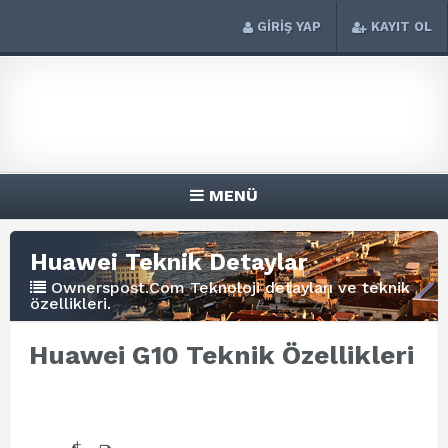
GİRİŞ YAP
KAYIT OL
MENÜ
Huawei Teknik Detaylar
Ownerspost.Com Teknoloji detayları ve teknik
özellikleri.
Huawei G10 Teknik Özellikleri
+