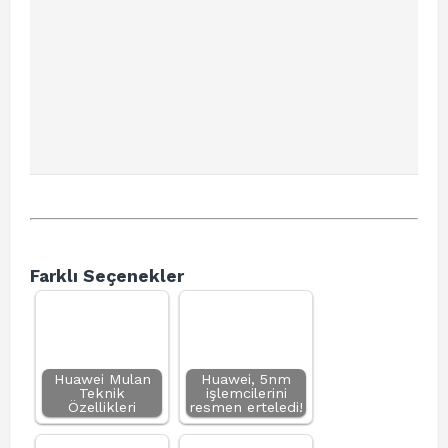
Farklı Seçenekler
Huawei Mulan
Huawei, 5nm
Teknik
işlemcilerini
Özellikleri
resmen erteledi!