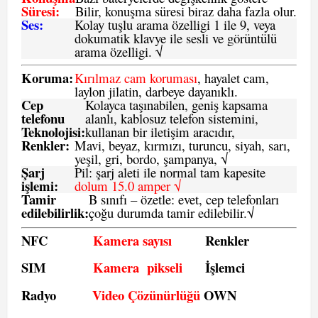
Süresi:
Bilir, konuşma süresi biraz daha fazla olur.
Ses:
Kolay tuşlu arama özelligi 1 ile 9, veya
dokumatik klavye ile sesli ve görüntülü
arama özelligi. √
Koruma:
Kırılmaz cam koruması
, hayalet cam,
laylon jilatin, darbeye dayanıklı.
Cep
Kolayca taşınabilen, geniş kapsama
telefonu
alanlı, kablosuz telefon sistemini,
Teknolojisi:
kullanan bir iletişim aracıdır,
Renkler:
Mavi, beyaz, kırmızı, turuncu, siyah, sarı,
yeşil, gri, bordo, şampanya,
√
Şarj
Pil: şarj aleti ile normal tam kapesite
işlemi:
dolum 15.0 amper √
Tamir
B sınıfı – özetle:
evet, cep telefonları
edilebilirlik
:
çoğu durumda tamir edilebilir.
√
NFC
Kamera sayısı
Renkler
SIM
Kamera pikseli
İşlemci
Radyo
Video Çözünürlüğü
OWN