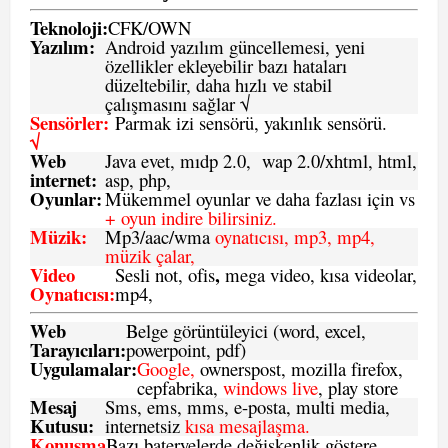
Teknoloji:
CFK
/
O
WN
Yazılım:
Android yazılım güncellemesi, yeni
özellikler ekleyebilir bazı hataları
düzeltebilir, daha hızlı ve stabil
çalışmasını sağlar √
Sensörler:
Parmak izi sensörü, yakınlık sensörü.
√
Web
Java evet, mıdp 2.0, wap 2.0/xhtml, html,
internet:
asp, php,
Oyunlar:
Mükemmel oyunlar ve daha fazlası için vs
+ oyun indire bilirsiniz.
Müzik:
Mp3/aac/wma
oynatıcısı, mp3, mp4,
müzik çalar,
Video
,
Sesli not, ofis
mega video, kısa videolar,
Oynatıcısı:
mp4,
Web
Belge görüntüleyici (word, excel,
Tarayıcıları:
powerpoint, pdf)
Uygulamalar:
Google,
ownerspost, mozilla firefox,
cepfabrika,
windows live
, play store
Mesaj
Sms
, ems, mms, e-posta, multi media,
Kutusu:
internetsiz
kısa mesajlaşma.
Konuşma
Bazı bateryelerde değişkenlik göstere