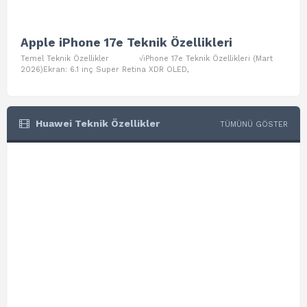
Apple iPhone 17e Teknik Özellikleri
App
Temel Teknik Özellikler √iPhone 17e Teknik Özellikleri (Mart
Teme
2026)Ekran: 6.1 inç Super Retina XDR OLED,
Air W
Huawei Teknik Özellikler
TÜMÜNÜ GÖSTER