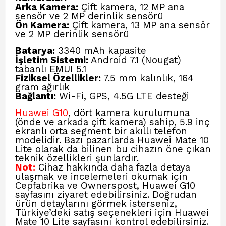
Arka Kamera:
Çift kamera, 12 MP ana
sensör ve 2 MP derinlik sensörü
Ön Kamera:
Çift kamera, 13 MP ana sensör
ve 2 MP derinlik sensörü
Batarya:
3340 mAh kapasite
İşletim Sistemi:
Android 7.1 (Nougat)
tabanlı EMUI 5.1
Fiziksel Özellikler:
7.5 mm kalınlık, 164
gram ağırlık
Bağlantı:
Wi-Fi, GPS, 4.5G LTE desteği
Huawei G10
, dört kamera kurulumuna
(önde ve arkada çift kamera) sahip, 5.9 inç
ekranlı orta segment bir akıllı telefon
modelidir. Bazı pazarlarda Huawei Mate 10
Lite olarak da bilinen bu cihazın öne çıkan
teknik özellikleri şunlardır.
Not:
Cihaz hakkında daha fazla detaya
ulaşmak ve incelemeleri okumak için
Cepfabrika ve Ownerspost, Huawei G10
sayfasını ziyaret edebilirsiniz. Doğrudan
ürün detaylarını görmek isterseniz,
Türkiye’deki satış seçenekleri için
Huawei
Mate 10 Lite
sayfasını kontrol edebilirsiniz.