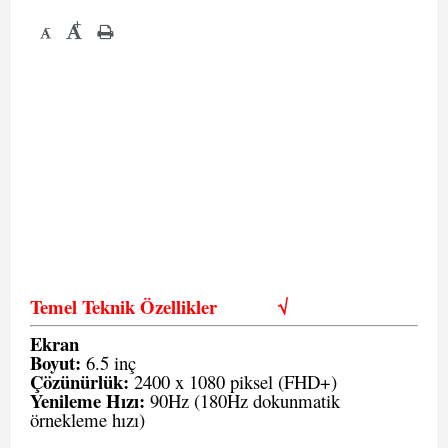
+
-
Temel Teknik Özellikler
√
Ekran
Boyut:
6.5 inç
Çözünürlük:
2400 x 1080 piksel (FHD+)
Yenileme Hızı:
90Hz (180Hz dokunmatik
örnekleme hızı)