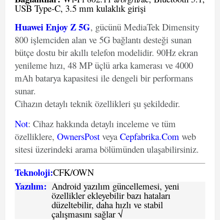
USB Type-C, 3.5 mm kulaklık girişi
Huawei Enjoy Z 5G
, gücünü MediaTek Dimensity
800 işlemciden alan ve 5G bağlantı desteği sunan
bütçe dostu bir akıllı telefon modelidir. 90Hz ekran
yenileme hızı, 48 MP üçlü arka kamerası ve 4000
mAh batarya kapasitesi ile dengeli bir performans
sunar.
Cihazın detaylı teknik özellikleri şu şekildedir.
Not
: Cihaz hakkında detaylı inceleme ve tüm
özelliklere,
OwnersPost
veya
Cepfabrika.Com
web
sitesi üzerindeki arama bölümünden ulaşabilirsiniz.
Teknoloji:
CFK
/
O
WN
Yazılım:
Android yazılım güncellemesi, yeni
özellikler ekleyebilir bazı hataları
düzeltebilir, daha hızlı ve stabil
çalışmasını sağlar √