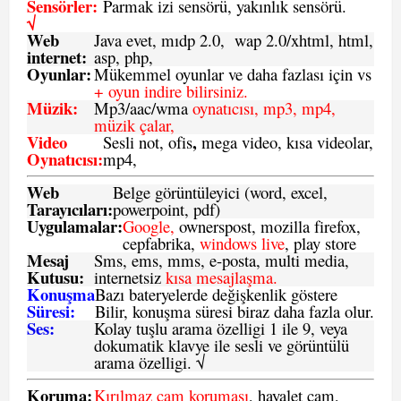
Sensörler:
Parmak izi sensörü, yakınlık sensörü.
√
Web
Java evet, mıdp 2.0, wap 2.0/xhtml, html,
internet:
asp, php,
Oyunlar:
Mükemmel oyunlar ve daha fazlası için vs
+ oyun indire bilirsiniz.
Müzik:
Mp3/aac/wma
oynatıcısı, mp3, mp4,
müzik çalar,
Video
,
Sesli not, ofis
mega video, kısa videolar,
Oynatıcısı:
mp4,
Web
Belge görüntüleyici (word, excel,
Tarayıcıları:
powerpoint, pdf)
Uygulamalar:
Google,
ownerspost, mozilla firefox,
cepfabrika,
windows live
, play store
Mesaj
Sms
, ems, mms, e-posta, multi media,
Kutusu:
internetsiz
kısa mesajlaşma.
Konuşma
Bazı bateryelerde değişkenlik göstere
Süresi:
Bilir, konuşma süresi biraz daha fazla olur.
Ses:
Kolay tuşlu arama özelligi 1 ile 9, veya
dokumatik klavye ile sesli ve görüntülü
arama özelligi. √
Koruma:
Kırılmaz cam koruması
, hayalet cam,