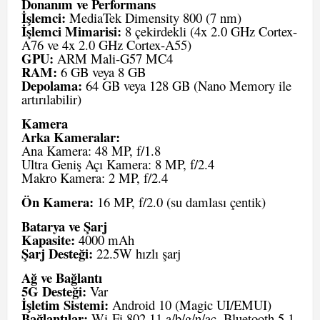
Donanım ve Performans
İşlemci:
MediaTek Dimensity 800 (7 nm)
İşlemci Mimarisi:
8 çekirdekli (4x 2.0 GHz Cortex-
A76 ve 4x 2.0 GHz Cortex-A55)
GPU:
ARM Mali-G57 MC4
RAM:
6 GB veya 8 GB
Depolama:
64 GB veya 128 GB (Nano Memory ile
artırılabilir)
Kamera
Arka Kameralar:
Ana Kamera: 48 MP, f/1.8
Ultra Geniş Açı Kamera: 8 MP, f/2.4
Makro Kamera: 2 MP, f/2.4
Ön Kamera:
16 MP, f/2.0 (su damlası çentik)
Batarya ve Şarj
Kapasite:
4000 mAh
Şarj Desteği:
22.5W hızlı şarj
Ağ ve Bağlantı
5G Desteği:
Var
İşletim Sistemi:
Android 10 (Magic UI/EMUI)
Bağlantılar:
Wi-Fi 802.11 a/b/g/n/ac, Bluetooth 5.1,