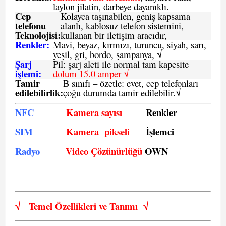
laylon jilatin, darbeye dayanıklı.
Cep
Kolayca taşınabilen, geniş kapsama
telefonu
alanlı, kablosuz telefon sistemini,
Teknolojisi:
kullanan bir iletişim aracıdır,
Renkler:
Mavi, beyaz, kırmızı, turuncu, siyah, sarı,
yeşil, gri, bordo, şampanya,
√
Şarj
Pil: şarj aleti ile normal tam kapesite
işlemi:
dolum 15.0 amper √
Tamir
B sınıfı – özetle:
evet, cep telefonları
edilebilirlik
:
çoğu durumda tamir edilebilir.
√
NFC
Kamera sayısı
Renkler
SIM
Kamera pikseli
İşlemci
Radyo
Video Çözünürlüğü
OWN
√
Temel Özellikleri ve
Tanımı
√