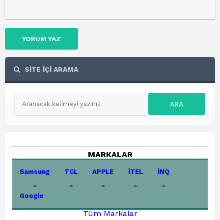
YORUM YAZ
SİTE İÇİ ARAMA
ARA
MARKALAR
Samsung
TCL
APPLE
İTEL
İNQ
Google
Tüm Markalar