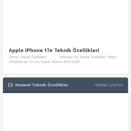
Apple iPhone 17e Teknik Özellikleri
App
Temel Teknik Özellikler √iPhone 17e Teknik Özellikleri (Mart
Teme
2026)Ekran: 6.1 inç Super Retina XDR OLED,
Air W
Huawei Teknik Özellikler
TÜMÜNÜ GÖSTER