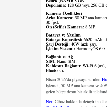
Bellek (RAM):
8 GB.
Depolama:
128 GB veya 256 GB dah
Kamera Özellikleri
Arka Kamera:
50 MP ana kamera 
30 fps).
Ön (Selfie) Kamera:
8 MP.
Batarya ve Yazılım
Batarya Kapasitesi:
6620 mAh Lit
Şarj Desteği:
40W hızlı şarj.
İşletim Sistemi:
HarmonyOS 6.0.
Bağlantı ve Ağ
SIM:
Nano-SIM.
Kablosuz Bağlantı:
Wi-Fi 6 (ax), 
Bluetooth.
Hu
Nisan 2026’da piyasaya sürülen
işlemci, 50 MP ana kamera ve 40W 
gelen bütçe dostu bir akıllı telefond
Not
: Cihaz hakkında detaylı incel