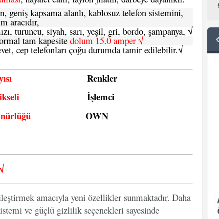
n, geniş kapsama alanlı, kablosuz telefon sistemini,
im aracıdır,
zı, turuncu, siyah, sarı, yeşil, gri, bordo, şampanya,
√
e normal tam kapesite
dolum 15.0 amper √
vet, cep telefonları çoğu durumda tamir edilebilir.
√
ısı
Renkler
kseli
İşlemci
ünürlüğü
OWN
√
ileştirmek amacıyla yeni özellikler sunmaktadır. Daha
istemi ve güçlü gizlilik seçenekleri sayesinde