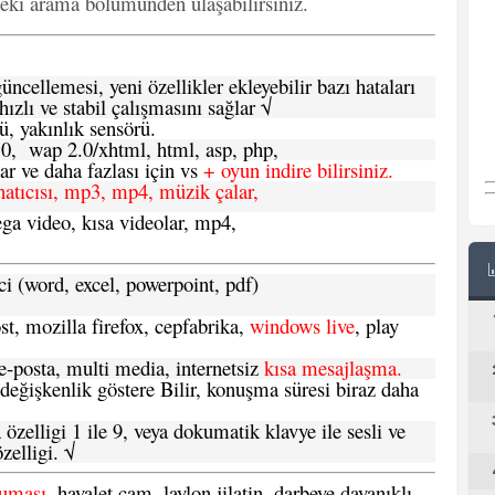
deki arama bölümünden ulaşabilirsiniz.
ncellemesi, yeni özellikler ekleyebilir bazı hataları
hızlı ve stabil çalışmasını sağlar √
ü, yakınlık sensörü.
.0, wap 2.0/xhtml, html, asp, php,
 ve daha fazlası için vs
+ oyun indire bilirsiniz.
natıcısı, mp3, mp4, müzik çalar,
ga video, kısa videolar, mp4,
ci (word, excel, powerpoint, pdf)
t, mozilla firefox, cepfabrika,
windows live
, play
-posta, multi media, internetsiz
kısa mesajlaşma.
 değişkenlik göstere Bilir, konuşma süresi biraz daha
özelligi 1 ile 9, veya dokumatik klavye ile sesli ve
zelligi. √
ruması
, hayalet cam, laylon jilatin, darbeye dayanıklı.