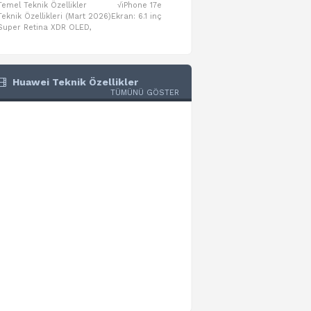
Temel Teknik Özellikler √iPhone 17e
Temel Teknik Özellikler √Mo
Teknik Özellikleri (Mart 2026)Ekran: 6.1 inç
Numaraları:A3461: 13-inç iPad Air 
Super Retina XDR OLED,
A3462: 13-inç iPad Air Wi-Fi + Cel
Huawei Teknik Özellikler
TÜMÜNÜ GÖSTER