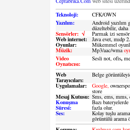
Cepfabrika.Com
web sitesi üzerin
Teknoloji:
CFK
/
O
WN
Yazılım:
Android yazılım gü
düzeltebilir, daha 
Sensörler: √
Parmak izi sensör
Web internet:
Java evet, mıdp 2
Oyunlar:
Mükemmel oyunlar
Müzik:
Mp3/aac/wma
oy
Video
,
Sesli not, ofis
me
Oynatıcısı:
Web
Belge görüntüleyi
Tarayıcıları:
Uygulamalar:
Google,
ownerspos
store
Mesaj Kutusu:
Sms
, ems, mms, e
Konuşma
Bazı bateryelerde
Süresi:
fazla olur.
Ses:
Kolay tuşlu arama 
görüntülü arama ö
Koruma:
Kırılmaz cam ko