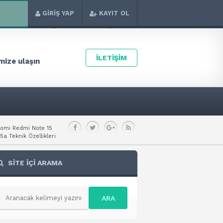
GİRİŞ YAP
KAYIT OL
İLETİŞİM
ize ulaşın
aomi Redmi Note 15
a Teknik Özellikleri
SİTE İÇİ ARAMA
ARA