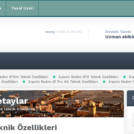
a
Yasal Uyarı
isveç
HAVA DURUMU
Destek Talebi
Uzman ekibim
edmi R70m Teknik Özellikleri
Xiaomi Redmi R70 Teknik Özellikleri
Xi
 Özellikleri
Xiaomi Redmi A7 Pro 4G Teknik Özellikleri
Xiaomi Redmi 15
taylar
 teknik özellikleri.
nik Özellikleri