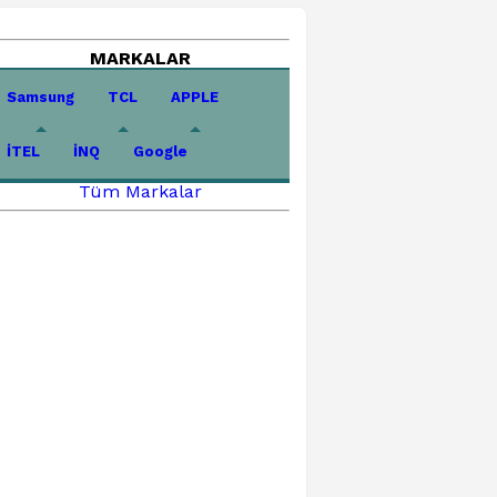
MARKALAR
Samsung
TCL
APPLE
İTEL
İNQ
Google
Tüm Markalar