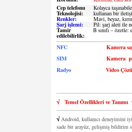
Cep telefonu
Kolayca taşınabile
Teknolojisi:
kullanan bir iletiş
Renkler:
Mavi, beyaz, kırmı
Şarj işlemi:
Pil: şarj aleti il
Tamir
B sınıfı – özetle:
e
edilebilirlik
:
NFC
Kamera say
SIM
Kamera pi
Radyo
Video Çöz
√
Temel Özellikleri ve
Tanımı
√
Android, kullanıcı deneyimini iy
sade bir arayüz, gelişmiş bildirim s