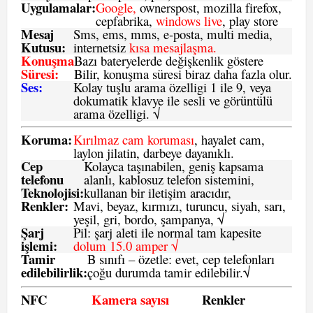
Uygulamalar:
Google,
ownerspost, mozilla firefox,
cepfabrika,
windows live
, play store
Mesaj
Sms
, ems, mms, e-posta, multi media,
Kutusu:
internetsiz
kısa mesajlaşma.
Konuşma
Bazı bateryelerde değişkenlik göstere
Süresi:
Bilir, konuşma süresi biraz daha fazla olur.
Ses:
Kolay tuşlu arama özelligi 1 ile 9, veya
dokumatik klavye ile sesli ve görüntülü
arama özelligi. √
Koruma:
Kırılmaz cam koruması
, hayalet cam,
laylon jilatin, darbeye dayanıklı.
Cep
Kolayca taşınabilen, geniş kapsama
telefonu
alanlı, kablosuz telefon sistemini,
Teknolojisi:
kullanan bir iletişim aracıdır,
Renkler:
Mavi, beyaz, kırmızı, turuncu, siyah, sarı,
yeşil, gri, bordo, şampanya,
√
Şarj
Pil: şarj aleti ile normal tam kapesite
işlemi:
dolum 15.0 amper √
Tamir
B sınıfı – özetle:
evet, cep telefonları
edilebilirlik
:
çoğu durumda tamir edilebilir.
√
NFC
Kamera sayısı
Renkler