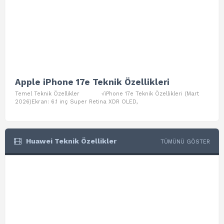
Apple iPhone 17e Teknik Özellikleri
App
Temel Teknik Özellikler √iPhone 17e Teknik Özellikleri (Mart
Teme
2026)Ekran: 6.1 inç Super Retina XDR OLED,
Air W
Huawei Teknik Özellikler
TÜMÜNÜ GÖSTER