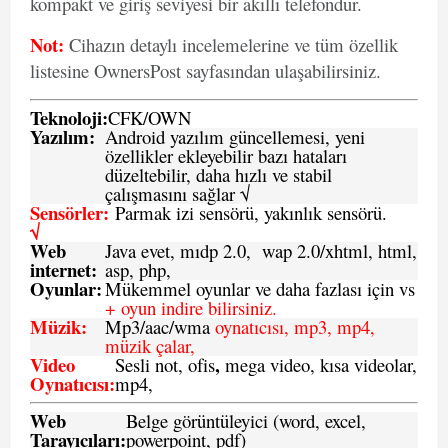
kompakt ve giriş seviyesi bir akıllı telefondur.
Not:
Cihazın detaylı incelemelerine ve tüm özellik
listesine OwnersPost sayfasından ulaşabilirsiniz.
Teknoloji:
CFK
/
O
WN
Yazılım:
Android yazılım güncellemesi, yeni
özellikler ekleyebilir bazı hataları
düzeltebilir, daha hızlı ve stabil
çalışmasını sağlar √
Sensörler:
Parmak izi sensörü, yakınlık sensörü.
√
Web
Java evet, mıdp 2.0, wap 2.0/xhtml, html,
internet:
asp, php,
Oyunlar:
Mükemmel oyunlar ve daha fazlası için vs
+ oyun indire bilirsiniz.
Müzik:
Mp3/aac/wma
oynatıcısı, mp3, mp4,
müzik çalar,
Video
,
Sesli not, ofis
mega video, kısa videolar,
Oynatıcısı:
mp4,
Web
Belge görüntüleyici (word, excel,
Tarayıcıları:
powerpoint, pdf)