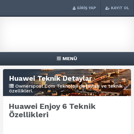
GİRİŞ YAP
KAYIT OL
MENÜ
Huawei Teknik Detaylar
Ownerspost.Com Teknoloji detayları ve teknik
özellikleri.
Huawei Enjoy 6 Teknik
Özellikleri