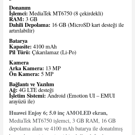
Donanım
İşlemci:
MediaTek MT6750 (8 çekirdekli)
RAM:
3 GB
Dahili Depolama:
16 GB (MicroSD kart desteği ile
artırılabilir)
Batarya
Kapasite:
4100 mAh
Pil Türü:
Çıkarılamaz (Li-Po)
Kamera
Arka Kamera:
13 MP
Ön Kamera:
5 MP
Bağlantı ve Yazılım
Ağ:
4G LTE desteği
İşletim Sistemi:
Android (Emotion UI – EMUI
arayüzü ile)
Huawei Enjoy 6; 5.0 inç AMOLED ekran,
MediaTek MT6750 işlemci, 3 GB RAM, 16 GB
depolama alanı ve 4100 mAh batarya ile donatılmış