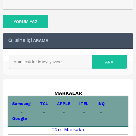
YORUM YAZ
SİTE İÇİ ARAMA
ARA
MARKALAR
Samsung
TCL
APPLE
İTEL
İNQ
Google
Tüm Markalar