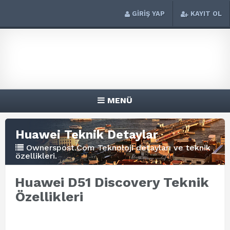
GİRİŞ YAP
KAYIT OL
MENÜ
Huawei Teknik Detaylar
Ownerspost.Com Teknoloji detayları ve teknik
özellikleri.
Huawei D51 Discovery Teknik
Özellikleri