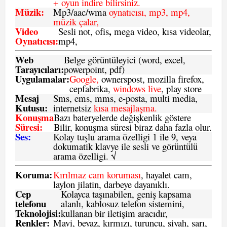
+ oyun indire bilirsiniz.
Müzik:
Mp3/aac/wma
oynatıcısı, mp3, mp4,
müzik çalar,
Video
,
Sesli not, ofis
mega video, kısa videolar,
Oynatıcısı:
mp4,
Web
Belge görüntüleyici (word, excel,
Tarayıcıları:
powerpoint, pdf)
Uygulamalar:
Google,
ownerspost, mozilla firefox,
cepfabrika,
windows live
, play store
Mesaj
Sms
, ems, mms, e-posta, multi media,
Kutusu:
internetsiz
kısa mesajlaşma.
Konuşma
Bazı bateryelerde değişkenlik göstere
Süresi:
Bilir, konuşma süresi biraz daha fazla olur.
Ses:
Kolay tuşlu arama özelligi 1 ile 9, veya
dokumatik klavye ile sesli ve görüntülü
arama özelligi. √
Koruma:
Kırılmaz cam koruması
, hayalet cam,
laylon jilatin, darbeye dayanıklı.
Cep
Kolayca taşınabilen, geniş kapsama
telefonu
alanlı, kablosuz telefon sistemini,
Teknolojisi:
kullanan bir iletişim aracıdır,
Renkler:
Mavi, beyaz, kırmızı, turuncu, siyah, sarı,