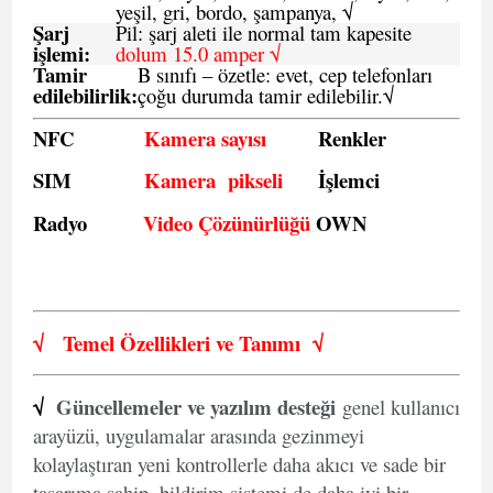
yeşil, gri, bordo, şampanya,
√
Şarj
Pil: şarj aleti ile normal tam kapesite
işlemi:
dolum 15.0 amper √
Tamir
B sınıfı – özetle:
evet, cep telefonları
edilebilirlik
:
çoğu durumda tamir edilebilir.
√
NFC
Kamera sayısı
Renkler
SIM
Kamera pikseli
İşlemci
Radyo
Video Çözünürlüğü
OWN
√
Temel Özellikleri ve
Tanımı
√
√
Güncellemeler ve yazılım desteği
genel kullanıcı
arayüzü, uygulamalar arasında gezinmeyi
kolaylaştıran yeni kontrollerle daha akıcı ve sade bir
tasarıma sahip, bildirim sistemi de daha iyi bir