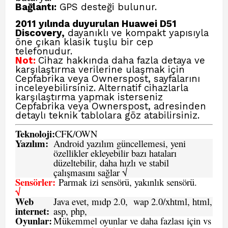
Bağlantı:
GPS desteği bulunur.
2011 yılında duyurulan Huawei D51
Discovery,
dayanıklı ve kompakt yapısıyla
öne çıkan klasik tuşlu bir cep
telefonudur.
Not:
Cihaz hakkında daha fazla detaya ve
karşılaştırma verilerine ulaşmak için
Cepfabrika veya Ownerspost,
sayfalarını
inceleyebilirsiniz. Alternatif cihazlarla
karşılaştırma yapmak isterseniz
Cepfabrika veya Ownerspost,
adresinden
detaylı teknik tablolara göz atabilirsiniz.
Teknoloji:
CFK
/
O
WN
Yazılım:
Android yazılım güncellemesi, yeni
özellikler ekleyebilir bazı hataları
düzeltebilir, daha hızlı ve stabil
çalışmasını sağlar √
Sensörler:
Parmak izi sensörü, yakınlık sensörü.
√
Web
Java evet, mıdp 2.0, wap 2.0/xhtml, html,
internet:
asp, php,
Oyunlar:
Mükemmel oyunlar ve daha fazlası için vs