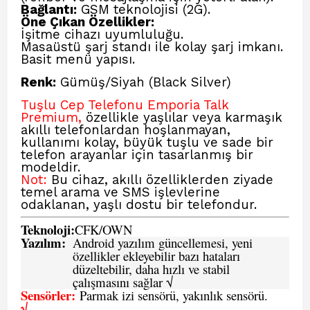
Bağlantı:
GSM teknolojisi (2G).
Öne Çıkan Özellikler:
İşitme cihazı uyumluluğu.
Masaüstü şarj standı ile kolay şarj imkanı.
Basit menü yapısı.
Renk:
Gümüş/Siyah (Black Silver)
Tuşlu Cep Telefonu Emporia Talk
Premium,
özellikle yaşlılar veya karmaşık
akıllı telefonlardan hoşlanmayan,
kullanımı kolay, büyük tuşlu ve sade bir
telefon arayanlar için tasarlanmış bir
modeldir.
Not:
Bu cihaz, akıllı özelliklerden ziyade
temel arama ve SMS işlevlerine
odaklanan, yaşlı dostu bir telefondur.
Teknoloji:
CFK
/
O
WN
Yazılım:
Android yazılım güncellemesi, yeni
özellikler ekleyebilir bazı hataları
düzeltebilir, daha hızlı ve stabil
çalışmasını sağlar √
Sensörler:
Parmak izi sensörü, yakınlık sensörü.
√