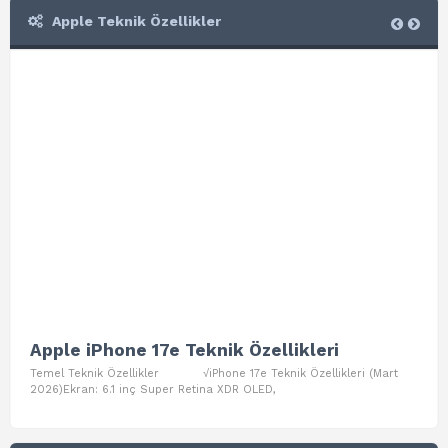
Apple Teknik Özellikler
Apple iPhone 17e Teknik Özellikleri
App
Temel Teknik Özellikler √iPhone 17e Teknik Özellikleri (Mart
Teme
2026)Ekran: 6.1 inç Super Retina XDR OLED,
Air W