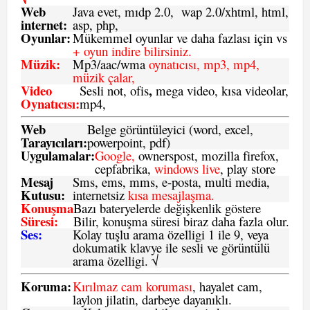
Web
Java evet, mıdp 2.0, wap 2.0/xhtml, html,
internet:
asp, php,
Oyunlar:
Mükemmel oyunlar ve daha fazlası için vs
+ oyun indire bilirsiniz.
Müzik:
Mp3/aac/wma
oynatıcısı, mp3, mp4,
müzik çalar,
Video
,
Sesli not, ofis
mega video, kısa videolar,
Oynatıcısı:
mp4,
Web
Belge görüntüleyici (word, excel,
Tarayıcıları:
powerpoint, pdf)
Uygulamalar:
Google,
ownerspost, mozilla firefox,
cepfabrika,
windows live
, play store
Mesaj
Sms
, ems, mms, e-posta, multi media,
Kutusu:
internetsiz
kısa mesajlaşma.
Konuşma
Bazı bateryelerde değişkenlik göstere
Süresi:
Bilir, konuşma süresi biraz daha fazla olur.
Ses:
Kolay tuşlu arama özelligi 1 ile 9, veya
dokumatik klavye ile sesli ve görüntülü
arama özelligi. √
Koruma:
Kırılmaz cam koruması
, hayalet cam,
laylon jilatin, darbeye dayanıklı.