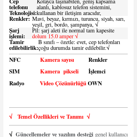
Cep
Kolayca taşınabilen, geniş kapsama
telefonu
alanlı, kablosuz telefon sistemini,
Teknolojisi:
kullanan bir iletişim aracıdır,
Renkler:
Mavi, beyaz, kırmızı, turuncu, siyah, sarı,
yeşil, gri, bordo, şampanya,
√
Şarj
Pil: şarj aleti ile normal tam kapesite
işlemi:
dolum 15.0 amper √
Tamir
B sınıfı – özetle:
evet, cep telefonları
edilebilirlik
:
çoğu durumda tamir edilebilir.
√
NFC
Kamera sayısı
Renkler
SIM
Kamera pikseli
İşlemci
Radyo
Video Çözünürlüğü
OWN
√
Temel Özellikleri ve
Tanımı
√
√
Güncellemeler ve yazılım desteği
genel kullanıcı