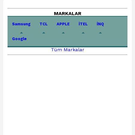
MARKALAR
Samsung
TCL
APPLE
İTEL
İNQ
Google
Tüm Markalar