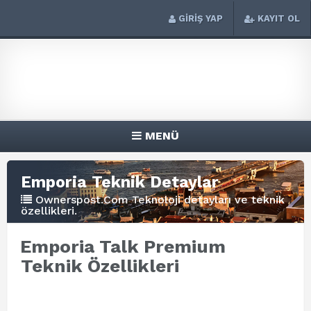
GİRİŞ YAP
KAYIT OL
MENÜ
Emporia Teknik Detaylar
Ownerspost.Com Teknoloji detayları ve teknik
özellikleri.
Emporia Talk Premium
Teknik Özellikleri