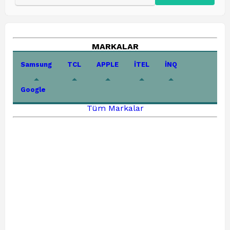
MARKALAR
Samsung
TCL
APPLE
İTEL
İNQ
Google
Tüm Markalar