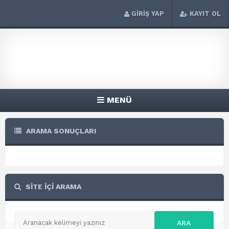
GİRİŞ YAP
KAYIT OL
MENÜ
ARAMA SONUÇLARI
SİTE İÇİ ARAMA
ARA